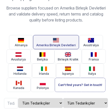
Browse suppliers focused on Amerika Birleşik Devletleri
and validate delivery speed, return terms and catalog
quality before listing products.
Almanya
Amerika Birleşik Devletleri
Avustralya
Avusturya
Belçika
Birleşik Krallık
Fransa
Hollanda
İrlanda
İspanya
İtalya
Can't find yours? Get in touch!
Kanada
Polonya