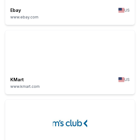
Ebay
US
www.ebay.com
KMart
US
www.kmart.com