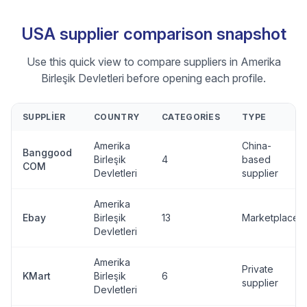
USA supplier comparison snapshot
Use this quick view to compare suppliers in Amerika
Birleşik Devletleri before opening each profile.
SUPPLIER
COUNTRY
CATEGORIES
TYPE
Amerika
China-
Banggood
Birleşik
4
based
COM
Devletleri
supplier
Amerika
Ebay
Birleşik
13
Marketplace
Devletleri
Amerika
Private
KMart
Birleşik
6
supplier
Devletleri