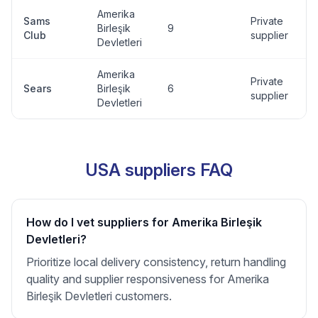
Amerika
Sams
Private
Birleşik
9
Club
supplier
Devletleri
Amerika
Private
Sears
Birleşik
6
supplier
Devletleri
USA suppliers FAQ
How do I vet suppliers for Amerika Birleşik
Devletleri?
Prioritize local delivery consistency, return handling
quality and supplier responsiveness for Amerika
Birleşik Devletleri customers.