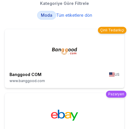
Kategoriye Göre Filtrele
Moda
Tüm etiketlere dön
Çinli Tedarikçi
Banggood COM
US
www.banggood.com
Pazaryeri