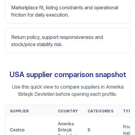
Marketplace fit, listing constraints and operational
friction for daily execution.
Return policy, support responsiveness and
stock/price stability risk.
USA supplier comparison snapshot
Use this quick view to compare suppliers in Amerika
Birleşik Devletleri before opening each profile.
SUPPLIER
COUNTRY
CATEGORIES
TYPE
Amerika
Privat
Costco
Birleşik
8
suppli