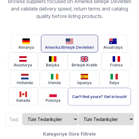
Browse suppliers focused on Amerika Birleşik Devletleri
and validate delivery speed, return terms and catalog
quality before listing products.
Almanya
Amerika Birleşik Devletleri
Avustralya
Avusturya
Belçika
Birleşik Krallık
Fransa
Hollanda
İrlanda
İspanya
İtalya
Can't find yours? Get in touch!
Kanada
Polonya
Kategoriye Göre Filtrele