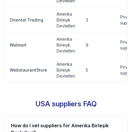
Devletleri
Amerika
Privat
Oriental Trading
Birleşik
3
suppli
Devletleri
Amerika
Privat
Walmart
Birleşik
9
suppli
Devletleri
Amerika
Privat
WebstaurantStore
Birleşik
5
suppli
Devletleri
USA suppliers FAQ
How do I vet suppliers for Amerika Birleşik