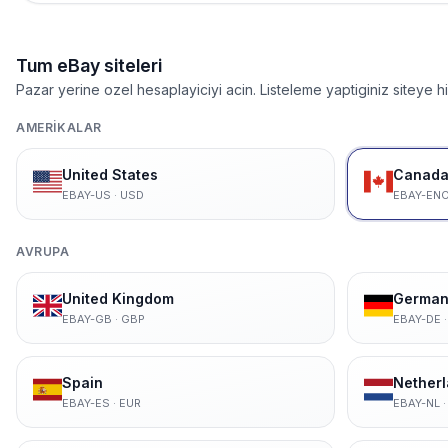
Tum eBay siteleri
Pazar yerine ozel hesaplayiciyi acin. Listeleme yaptiginiz siteye hizl
AMERIKALAR
United States
Canada 
EBAY-US
·
USD
EBAY-EN
AVRUPA
United Kingdom
German
EBAY-GB
·
GBP
EBAY-DE
Spain
Nether
EBAY-ES
·
EUR
EBAY-NL