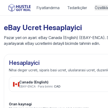
Fiyatlandırma
Tedarikçiler
Özellikl
eBay Ucret Hesaplayici
Pazar yeri on ayari: eBay Canada (English) (EBAY-ENCA). Sat
ayarlayarak eBay ucretlerini detayli bicimde tahmin edin.
Hesaplayici
Nihai deger ucreti, siparis basi ucret, uluslararasi ucret, duzen
Canada (English)
EBAY-ENCA
·
Para birimi
:
CAD
Oran kaynagi