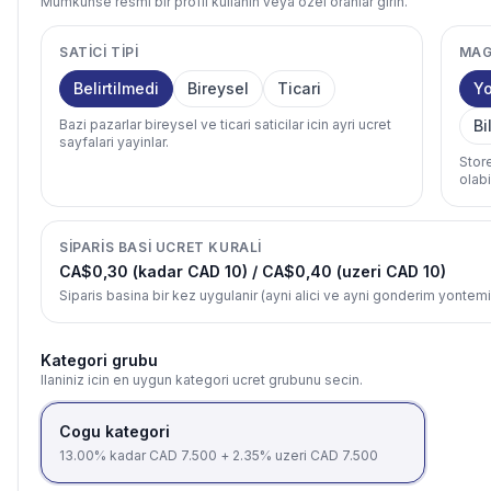
Mumkunse resmi bir profil kullanin veya ozel oranlar girin.
SATICI TIPI
MAG
Belirtilmedi
Bireysel
Ticari
Y
Bazi pazarlar bireysel ve ticari saticilar icin ayri ucret
Bi
sayfalari yayinlar.
Store
olabil
SIPARIS BASI UCRET KURALI
CA$0,30 (kadar CAD 10) / CA$0,40 (uzeri CAD 10)
Siparis basina bir kez uygulanir (ayni alici ve ayni gonderim yontemi
Kategori grubu
Ilaniniz icin en uygun kategori ucret grubunu secin.
Cogu kategori
13.00% kadar CAD 7.500 + 2.35% uzeri CAD 7.500