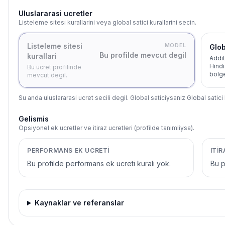
Uluslararasi ucretler
Listeleme sitesi kurallarini veya global satici kurallarini secin.
Listeleme sitesi
MODEL
Glob
Bu profilde mevcut degil
kurallari
Addit
Hindi
Bu ucret profilinde
bolge
mevcut degil.
Su anda uluslararasi ucret secili degil. Global saticiysaniz Global satici 
Gelismis
Opsiyonel ek ucretler ve itiraz ucretleri (profilde tanimliysa).
PERFORMANS EK UCRETI
ITI
Bu profilde performans ek ucreti kurali yok.
Bu pr
Kaynaklar ve referanslar