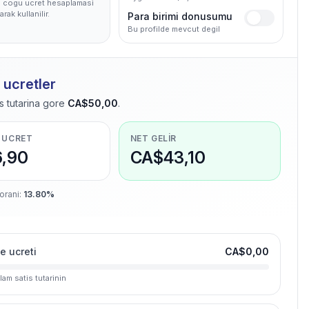
 cogu ucret hesaplamasi
arak kullanilir.
Para birimi donusumu
Bu profilde mevcut degil
 ucretler
s tutarina gore
CA$50,00
.
 UCRET
NET GELIR
,90
CA$43,10
 orani
:
13.80%
e ucreti
CA$0,00
lam satis tutarinin