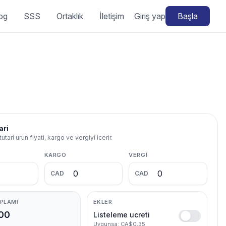
og
SSS
Ortaklık
İletişim
Giriş yap
Başla
ari
utari urun fiyati, kargo ve vergiyi icerir.
KARGO
VERGI
CAD
CAD
OPLAMI
EKLER
00
Listeleme ucreti
Uygunsa: CA$0,35