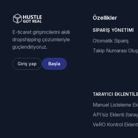
Özellikler
SIPARIŞ YÖNETIMI
E-ticaret girişimcilerini akıllı
dropshipping çözümleriyle
Otomatik Sipariş
güçlendiriyoruz.
Takip Numarası Olu
Giriş yap
Başla
TARAYICI EKLENTILE
Manuel Listeleme Ekl
API’siz Eklenti (taray
VeRO Kontrol Eklenti