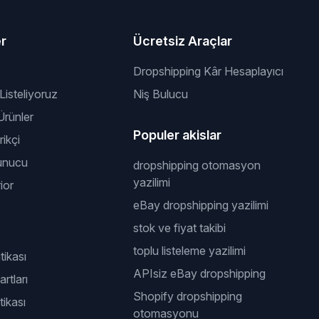
er
Ücretsiz Araçlar
Dropshipping Kâr Hesaplayıcı
 Listeliyoruz
Niş Bulucu
rünler
Populer akislar
ikçi
unucu
dropshipping otomasyon
yazilimi
ior
eBay dropshipping yazilimi
stok ve fiyat takibi
toplu listeleme yazilimi
itikası
APIsiz eBay dropshipping
rtları
Shopify dropshipping
tikası
otomasyonu