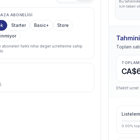
Bu tahminde
icin taban ol
AZA ABONELIGI
ok
Starter
Basic+
Store
linmiyor
Tahmini
 aboneleri farkli nihai deger ucretlerine sahip
Toplam sati
ir.
TOPLAM
CA$6
).
Efektif ucret
Listelem
0.00
%
top