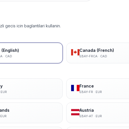
i gecis icin baglantilari kullanin.
(English)
Canada (French)
CA
·
CAD
EBAY-FRCA
·
CAD
y
France
·
EUR
EBAY-FR
·
EUR
lands
Austria
·
EUR
EBAY-AT
·
EUR