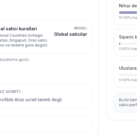
Nihai de
13.00
%
top
al satici kurallari
MODEL
Global saticilar
ional Countries (ornegin
Siparis 
stan, Singapur). Oran satici
si ve hedefe gore degisir.
0.80
%
top
kurallarina gecin.
Uluslara
0.00
%
top
RAZ UCRETI
ofilde itiraz ucreti tanimli degil.
Bu bir tah
satici per