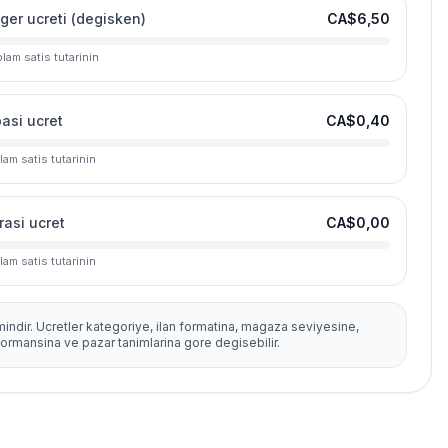
ger ucreti (degisken)
CA$6,50
lam satis tutarinin
basi ucret
CA$0,40
lam satis tutarinin
rasi ucret
CA$0,00
lam satis tutarinin
mindir. Ucretler kategoriye, ilan formatina, magaza seviyesine,
formansina ve pazar tanimlarina gore degisebilir.