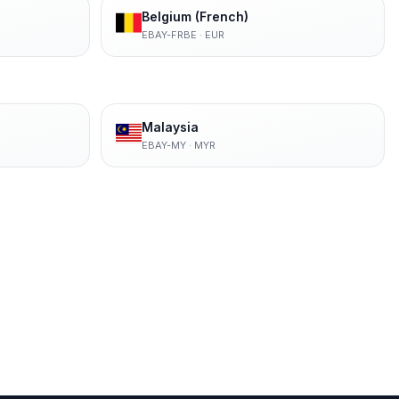
Belgium (French)
EBAY-FRBE
·
EUR
Malaysia
EBAY-MY
·
MYR