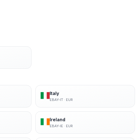
Italy
EBAY-IT
·
EUR
Ireland
EBAY-IE
·
EUR