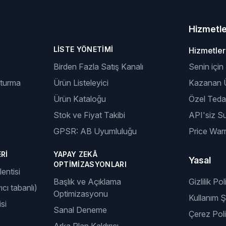
Hizmetl
LISTE YÖNETIMI
Hizmetler
Birden Fazla Satış Kanalı
Senin için
şturma
Ürün Listeleyici
Kazanan Ü
Ürün Kataloğu
Özel Tedar
Stok ve Fiyat Takibi
API'siz S
GPSR: AB Uyumluluğu
Price Warr
RI
YAPAY ZEKÂ
Yasal
OPTIMIZASYONLARI
entisi
Başlık ve Açıklama
Gizlilik Pol
ıcı tabanlı)
Optimizasyonu
Kullanım Şa
si
Sanal Deneme
Çerez Poli