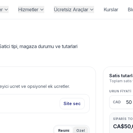
er
Hizmetler
Ücretsiz Araçlar
Kurslar
Bl
ici tipi, magaza durumu ve tutarlari
Satis tutarl
Toplam satis t
leyici ucret ve opsiyonel ek ucretler.
URUN FIYATI
CAD
Site sec
SIPARIS T
CA$50,
Resmi
Ozel