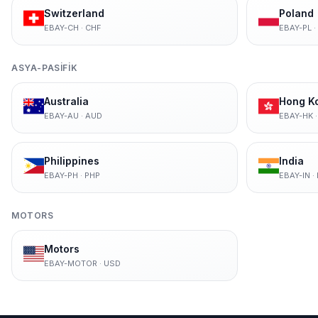
Switzerland
Poland
EBAY-CH
·
CHF
EBAY-PL
·
ASYA-PASIFIK
Australia
Hong K
EBAY-AU
·
AUD
EBAY-HK
Philippines
India
EBAY-PH
·
PHP
EBAY-IN
·
MOTORS
Motors
EBAY-MOTOR
·
USD