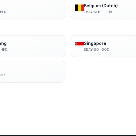
Belgium (Dutch)
PLN
EBAY-NLBE
·
EUR
ong
Singapore
·
HKD
EBAY-SG
·
SGD
INR