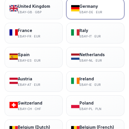
United Kingdom
Germany
EBAY-GB
·
GBP
EBAY-DE
·
EUR
France
Italy
EBAY-FR
·
EUR
EBAY-IT
·
EUR
Spain
Netherlands
EBAY-ES
·
EUR
EBAY-NL
·
EUR
Austria
Ireland
EBAY-AT
·
EUR
EBAY-IE
·
EUR
Switzerland
Poland
EBAY-CH
·
CHF
EBAY-PL
·
PLN
Belgium (Dutch)
Belgium (French)