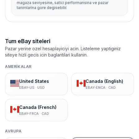
magaza seviyesine, satici performansina ve pazar
tanimlarina gore degisebilir.
Tum eBay siteleri
Pazar yerine ozel hesaplayiciyi acin. Listeleme yaptiginiz
siteye hizli gecis icin baglantilari kullanin.
AMERIKALAR
United States
Canada (English)
EBAY-US
·
USD
EBAY-ENCA
·
CAD
Canada (French)
EBAY-FRCA
·
CAD
AVRUPA