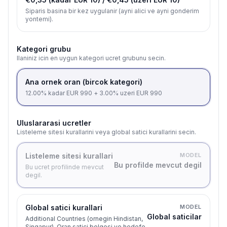
Siparis basina bir kez uygulanir (ayni alici ve ayni gonderim
yontemi).
Kategori grubu
Ilaniniz icin en uygun kategori ucret grubunu secin.
Ana ornek oran (bircok kategori)
12.00% kadar EUR 990 + 3.00% uzeri EUR 990
Uluslararasi ucretler
Listeleme sitesi kurallarini veya global satici kurallarini secin.
Listeleme sitesi kurallari
MODEL
Bu profilde mevcut degil
Bu ucret profilinde mevcut
degil.
Global satici kurallari
MODEL
Global saticilar
Additional Countries (ornegin Hindistan,
Singapur). Oran satici bolgesi ve hedefe