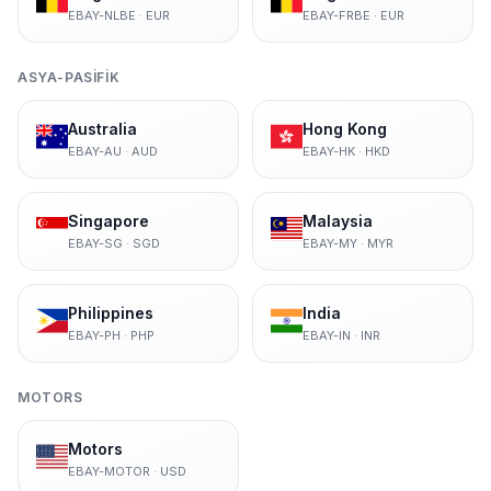
EBAY-NLBE
·
EUR
EBAY-FRBE
·
EUR
ASYA-PASIFIK
Australia
Hong Kong
EBAY-AU
·
AUD
EBAY-HK
·
HKD
Singapore
Malaysia
EBAY-SG
·
SGD
EBAY-MY
·
MYR
Philippines
India
EBAY-PH
·
PHP
EBAY-IN
·
INR
MOTORS
Motors
EBAY-MOTOR
·
USD