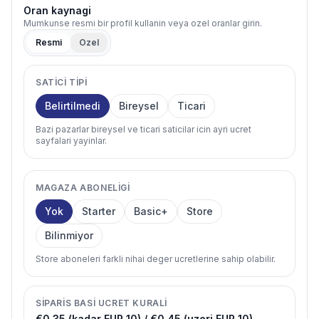
Oran kaynagi
Mumkunse resmi bir profil kullanin veya ozel oranlar girin.
Resmi
Ozel
SATICI TIPI
Belirtilmedi
Bireysel
Ticari
Bazi pazarlar bireysel ve ticari saticilar icin ayri ucret
sayfalari yayinlar.
MAGAZA ABONELIGI
Yok
Starter
Basic+
Store
Bilinmiyor
Store aboneleri farkli nihai deger ucretlerine sahip olabilir.
SIPARIS BASI UCRET KURALI
€0,35 (kadar EUR 10) / €0,45 (uzeri EUR 10)