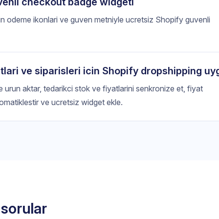
venli checkout badge widgeti
n odeme ikonlari ve guven metniyle ucretsiz Shopify guvenli
atlari ve siparisleri icin Shopify dropshipping u
run aktar, tedarikci stok ve fiyatlarini senkronize et, fiyat
otomatiklestir ve ucretsiz widget ekle.
sorular