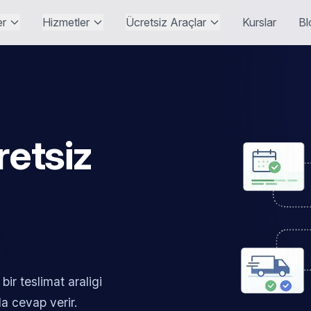
er
Hizmetler
Ücretsiz Araçlar
Kurslar
Bl
retsiz
bir teslimat araligi
a cevap verir.