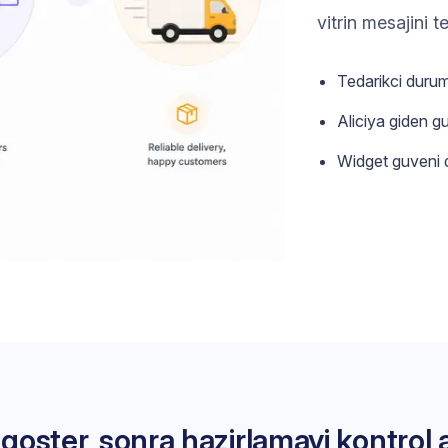
vitrin mesajini t
Tedarikci duru
Aliciya giden gu
Widget guveni 
goster, sonra hazirlamayi kontrol a