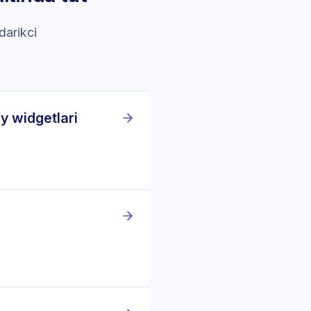
darikci
fy widgetlari