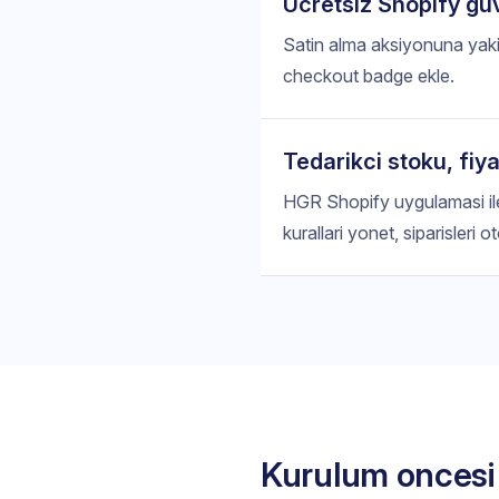
Ucretsiz Shopify gu
Satin alma aksiyonuna yaki
checkout badge ekle.
Tedarikci stoku, fiy
HGR Shopify uygulamasi ile u
kurallari yonet, siparisleri 
Kurulum oncesi 