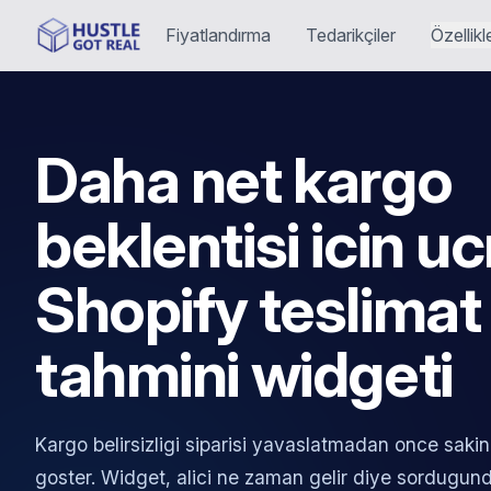
Fiyatlandırma
Tedarikçiler
Özellikl
Daha net kargo
beklentisi icin uc
Shopify teslimat
tahmini widgeti
Kargo belirsizligi siparisi yavaslatmadan once sakin 
goster. Widget, alici ne zaman gelir diye sordugund