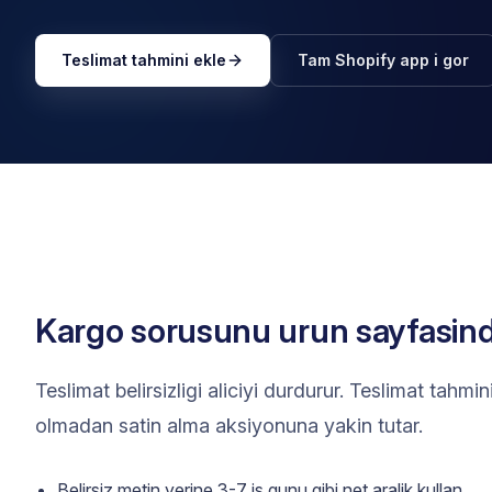
Teslimat tahmini ekle
Tam Shopify app i gor
Kargo sorusunu urun sayfasin
Teslimat belirsizligi aliciyi durdurur. Teslimat tahm
olmadan satin alma aksiyonuna yakin tutar.
Belirsiz metin yerine 3-7 is gunu gibi net aralik kullan.