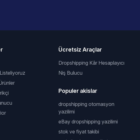
er
Ücretsiz Araçlar
Dropshipping Kâr Hesaplayıcı
 Listeliyoruz
Niş Bulucu
rünler
Populer akislar
ikçi
unucu
dropshipping otomasyon
yazilimi
ior
eBay dropshipping yazilimi
stok ve fiyat takibi