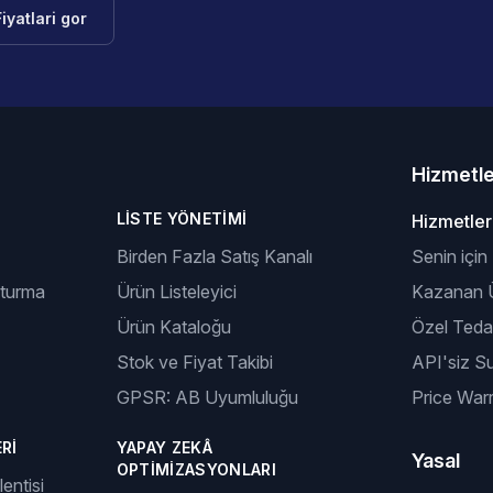
Fiyatlari gor
Hizmetl
LISTE YÖNETIMI
Hizmetler
Birden Fazla Satış Kanalı
Senin için
şturma
Ürün Listeleyici
Kazanan Ü
Ürün Kataloğu
Özel Tedar
Stok ve Fiyat Takibi
API'siz S
GPSR: AB Uyumluluğu
Price Warr
RI
YAPAY ZEKÂ
Yasal
OPTIMIZASYONLARI
entisi