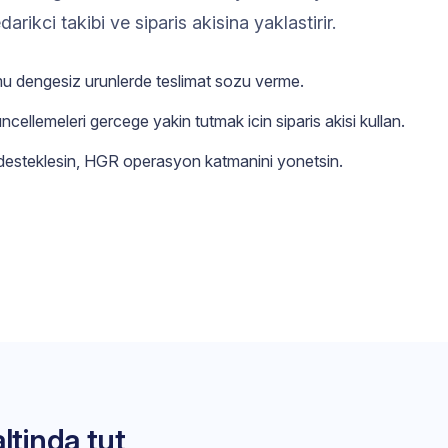
edarikci takibi ve siparis akisina yaklastirir.
mu dengesiz urunlerde teslimat sozu verme.
ncellemeleri gercege yakin tutmak icin siparis akisi kullan.
desteklesin, HGR operasyon katmanini yonetsin.
ltinda tut