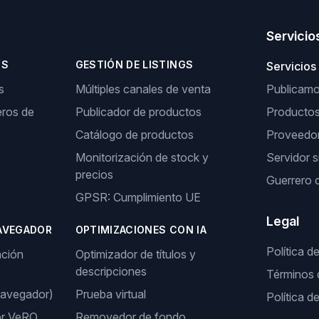
Servicio
OS
GESTIÓN DE LISTINGS
Servicios
s
Múltiples canales de venta
Publicamos
ros de
Publicador de productos
Producto
Catálogo de productos
Proveedor
Monitorización de stock y
Servidor s
precios
Guerrero 
GPSR: Cumplimiento UE
Legal
AVEGADOR
OPTIMIZACIONES CON IA
Política d
ación
Optimizador de títulos y
descripciones
Términos 
navegador)
Prueba virtual
Política d
or VeRO
Removedor de fondo