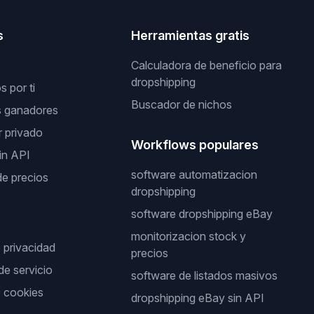
s
Herramientas gratis
Calculadora de beneficio para
dropshipping
 por ti
Buscador de nichos
s ganadores
 privado
Workflows populares
in API
software automatizacion
de precios
dropshipping
software dropshipping eBay
monitorizacion stock y
e privacidad
precios
de servicio
software de listados masivos
e cookies
dropshipping eBay sin API