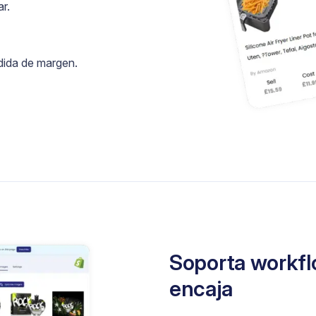
r.
rdida de margen.
Soporta workfl
encaja