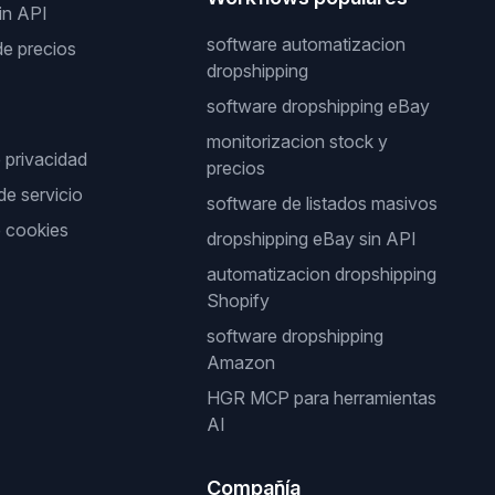
in API
software automatizacion
de precios
dropshipping
software dropshipping eBay
monitorizacion stock y
e privacidad
precios
de servicio
software de listados masivos
e cookies
dropshipping eBay sin API
automatizacion dropshipping
Shopify
software dropshipping
Amazon
HGR MCP para herramientas
AI
Compañía