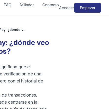
FAQ
Afiliados
Contacto
Acceder
Empezar
Transacciones Facebook Marketplace Meta Pay: ¿dónde veo los pagos y el historial de los pedidos?
ay: ¿dónde veo
dos?
gnifican que el
e verificación de una
ro con el historial de
s de transacciones,
ede centrarse en la