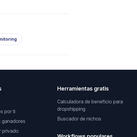
nitoring
s
Herramientas gratis
Calculadora de beneficio para
dropshipping
 por ti
Buscador de nichos
s ganadores
 privado
Workflows populares