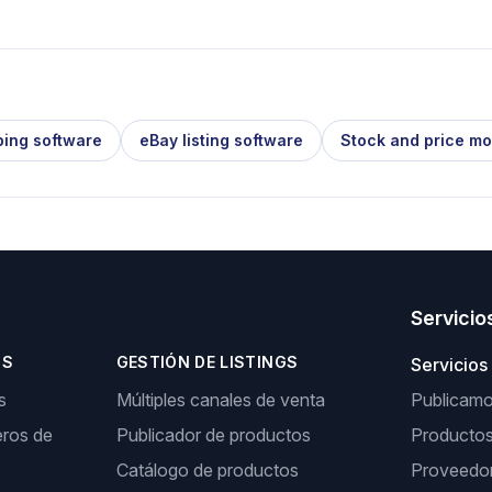
ping software
eBay listing software
Stock and price mo
Servicio
OS
GESTIÓN DE LISTINGS
Servicios
s
Múltiples canales de venta
Publicamos
ros de
Publicador de productos
Producto
Catálogo de productos
Proveedor