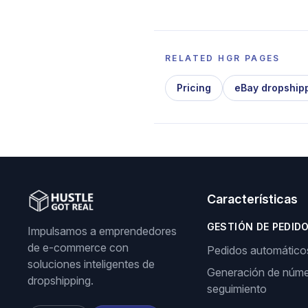
RELATED HGR PAGES
Pricing
eBay dropship
Características
GESTIÓN DE PEDID
Impulsamos a emprendedores
de e-commerce con
Pedidos automático
soluciones inteligentes de
Generación de núme
dropshipping.
seguimiento