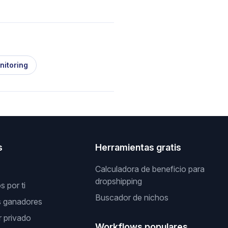
nitoring
s
Herramientas gratis
Calculadora de beneficio para
dropshipping
 por ti
Buscador de nichos
s ganadores
 privado
Workflows populares