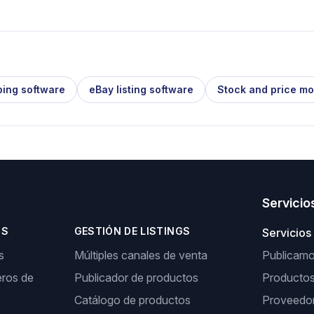
ping software
eBay listing software
Stock and price mo
Servicio
OS
GESTIÓN DE LISTINGS
Servicios
s
Múltiples canales de venta
Publicamos
ros de
Publicador de productos
Producto
Catálogo de productos
Proveedor