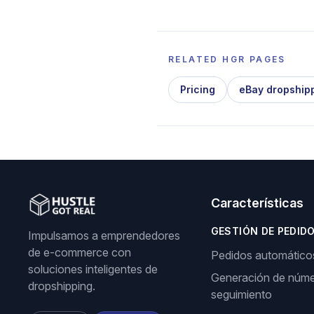
RELATED HGR PAGES
Pricing
eBay dropship
Características
GESTIÓN DE PEDID
Impulsamos a emprendedores
de e-commerce con
Pedidos automático
soluciones inteligentes de
Generación de núme
dropshipping.
seguimiento