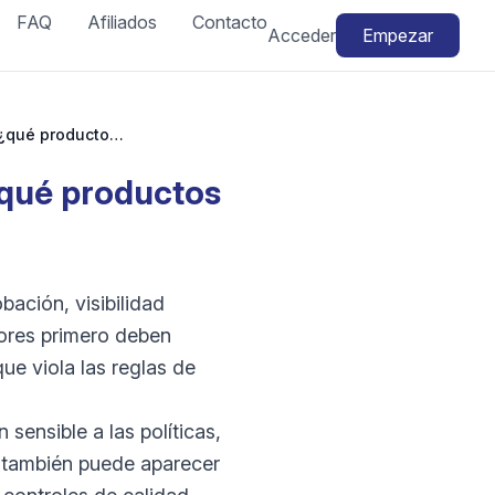
FAQ
Afiliados
Contacto
Acceder
Empezar
Facebook Marketplace artículos prohibidos: ¿qué productos no se pueden vender?
¿qué productos
ación, visibilidad
dores primero deben
que viola las reglas de
sensible a las políticas,
o también puede aparecer