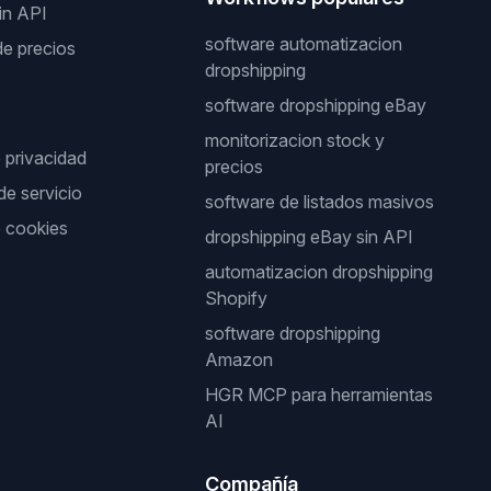
in API
software automatizacion
de precios
dropshipping
software dropshipping eBay
monitorizacion stock y
e privacidad
precios
de servicio
software de listados masivos
e cookies
dropshipping eBay sin API
automatizacion dropshipping
Shopify
software dropshipping
Amazon
HGR MCP para herramientas
AI
Compañía