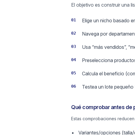
El objetivo es construir una 
01
Elige un nicho basado en
02
Navega por departamento
03
Usa “más vendidos”, “mej
04
Preselecciona productos
05
Calcula el beneficio (co
06
Testea un lote pequeño 
Qué comprobar antes de p
Estas comprobaciones reducen c
Variantes/opciones (talla