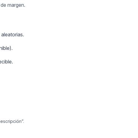
s de margen.
aleatorias.
ible).
cible.
escripción”.