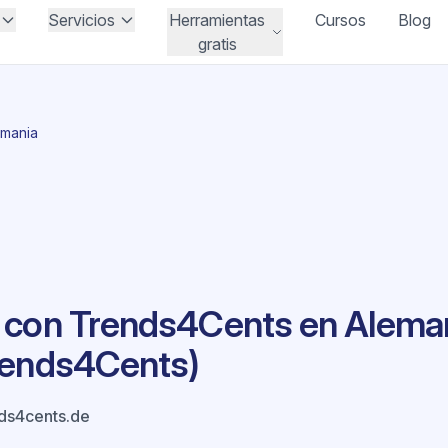
Servicios
Herramientas
Cursos
Blog
gratis
emania
 con Trends4Cents en Aleman
rends4Cents)
ds4cents.de