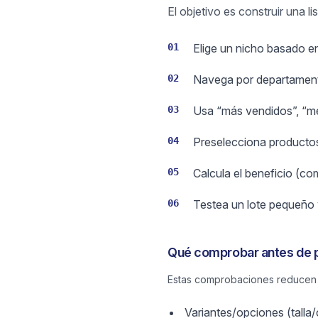
El objetivo es construir una 
01
Elige un nicho basado e
02
Navega por departamento
03
Usa “más vendidos”, “mej
04
Preselecciona productos
05
Calcula el beneficio (co
06
Testea un lote pequeño 
Qué comprobar antes de p
Estas comprobaciones reducen c
Variantes/opciones (talla