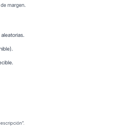
s de margen.
aleatorias.
ible).
cible.
escripción”.