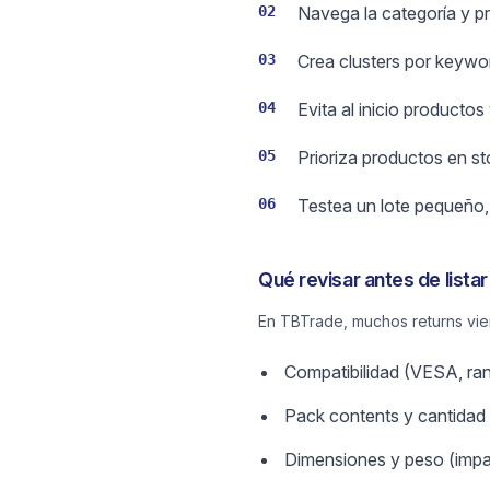
02
Navega la categoría y p
03
Crea clusters por keywo
04
Evita al inicio product
05
Prioriza productos en stoc
06
Testea un lote pequeño,
Qué revisar antes de listar
En TBTrade, muchos returns vien
Compatibilidad (VESA, ran
Pack contents y cantidad (
Dimensiones y peso (impac