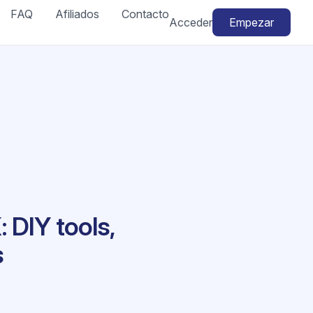
FAQ
Afiliados
Contacto
Acceder
Empezar
 DIY tools,
s