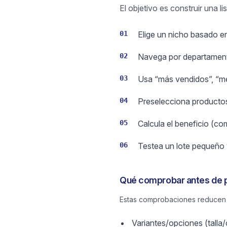
El objetivo es construir una 
01
Elige un nicho basado en
02
Navega por departamento
03
Usa “más vendidos”, “mej
04
Preselecciona productos
05
Calcula el beneficio (co
06
Testea un lote pequeño 
Qué comprobar antes de p
Estas comprobaciones reducen c
Variantes/opciones (talla