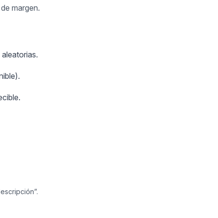
s de margen.
aleatorias.
ible).
cible.
escripción”.