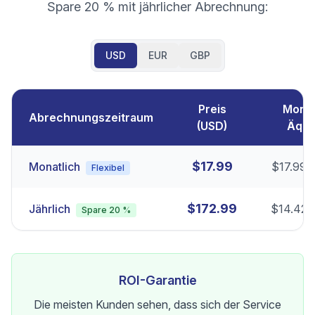
Spare 20 % mit jährlicher Abrechnung:
USD
EUR
GBP
Preis
Monat
Abrechnungszeitraum
(
USD
)
Äqui
$
17.99
Monatlich
$
17.99
/
Flexibel
$
172.99
Jährlich
$
14.42
/
Spare 20 %
ROI-Garantie
Die meisten Kunden sehen, dass sich der Service