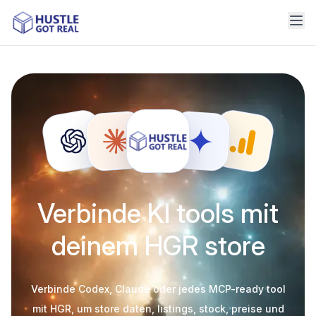
Verbinde KI tools mit
deinem HGR store
Verbinde Codex, Claude oder jedes MCP-ready tool
mit HGR, um store daten, listings, stock, preise und