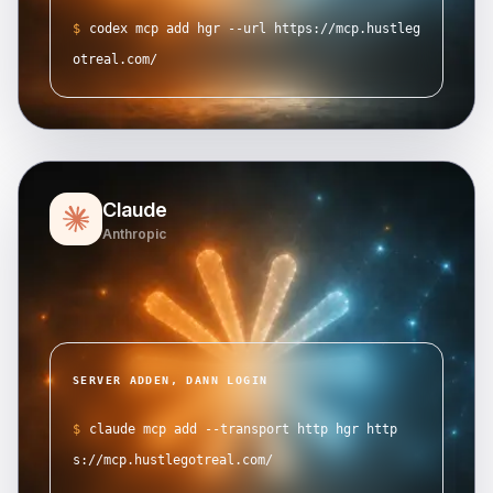
$
codex mcp add hgr --url https://mcp.hustleg
otreal.com/
Claude
Anthropic
SERVER ADDEN, DANN LOGIN
$
claude mcp add --transport http hgr http
s://mcp.hustlegotreal.com/