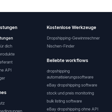
istungen
Kostenlose Werkzeuge
stungen
Dropshipping-Gewinnrechner
für dich
Nischen-Finder
produkte
Beliebte workflows
ieferant
ne API
dropshipping
automatisierungssoftware
ger
eBay dropshipping software
hes
stock und preis monitoring
bulk listing software
utz
eBay dropshipping ohne API
bedingungen