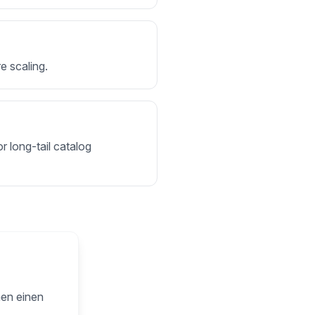
e scaling.
r long-tail catalog
nen einen
.