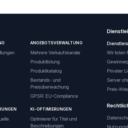
Dienstle
NG
ANGEBOTSVERWALTUNG
Dienstlei
llungen
Mehrere Verkaufskanäle
Wir listen 
Produktlistung
Gewinner
Produktkatalog
Privater L
Bestands- und
Server oh
Preisüberwachung
Preis-Krie
GPSR: EU-Compliance
Rechtlic
RUNGEN
KI-OPTIMIERUNGEN
Datensch
uelle
Optimierer für Titel und
Beschreibungen
Nutzungs