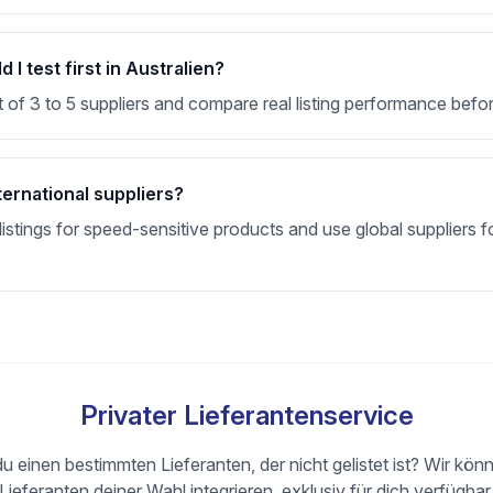
I test first in Australien?
t of 3 to 5 suppliers and compare real listing performance befor
ternational suppliers?
stings for speed-sensitive products and use global suppliers fo
Privater Lieferantenservice
u einen bestimmten Lieferanten, der nicht gelistet ist? Wir kön
Lieferanten deiner Wahl integrieren, exklusiv für dich verfügbar