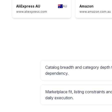
AliExpress AU
Amazon
AU
www.aliexpress.com
www.amazon.com.au
Catalog breadth and category depth
dependency.
Marketplace fit, listing constraints an
daily execution.