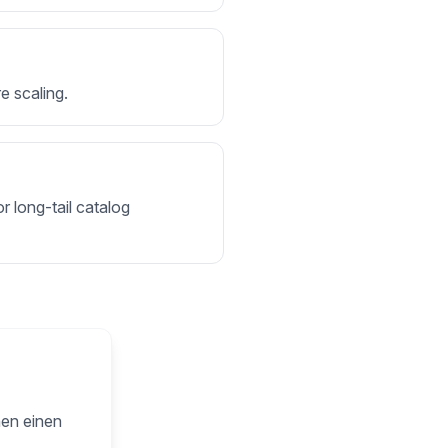
e scaling.
r long-tail catalog
nen einen
.