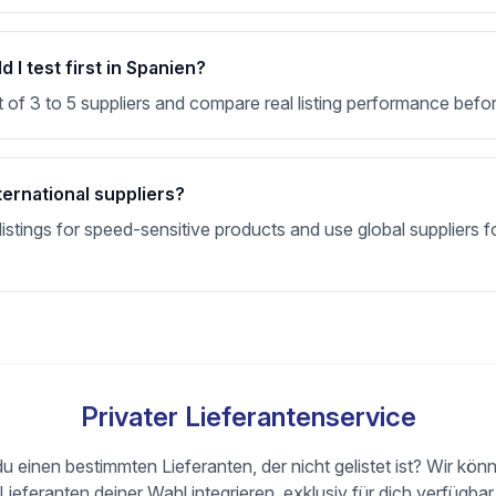
I test first in Spanien?
t of 3 to 5 suppliers and compare real listing performance befor
ternational suppliers?
stings for speed-sensitive products and use global suppliers fo
Privater Lieferantenservice
u einen bestimmten Lieferanten, der nicht gelistet ist? Wir kön
Lieferanten deiner Wahl integrieren, exklusiv für dich verfügbar