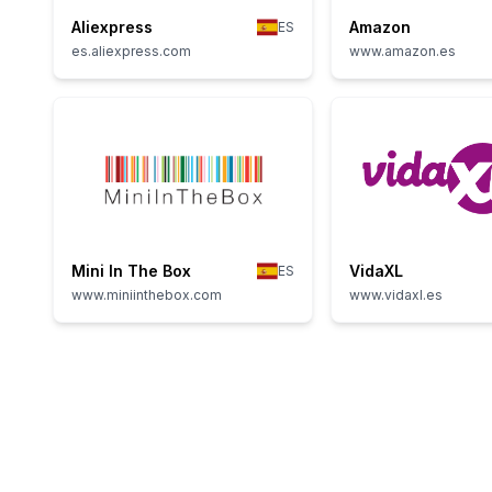
Aliexpress
Amazon
ES
es.aliexpress.com
www.amazon.es
Mini In The Box
VidaXL
ES
www.miniinthebox.com
www.vidaxl.es