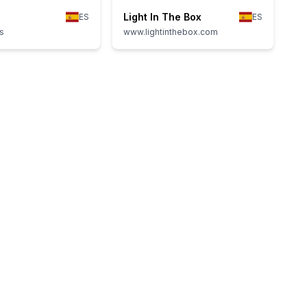
Light In The Box
ES
ES
s
www.lightinthebox.com