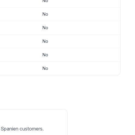
No
No
No
No
No
No
or Spanien customers.