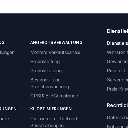
Dienstle
NG
ANGEBOTSVERWALTUNG
Dienstlei
llungen
Mehrere Verkaufskanäle
Wir listen 
Produktlistung
Gewinner
Produktkatalog
Privater L
Bestands- und
Server oh
Preisüberwachung
Preis-Krie
GPSR: EU-Compliance
Rechtlic
RUNGEN
KI-OPTIMIERUNGEN
Datensch
uelle
Optimierer für Titel und
Beschreibungen
Nutzungs