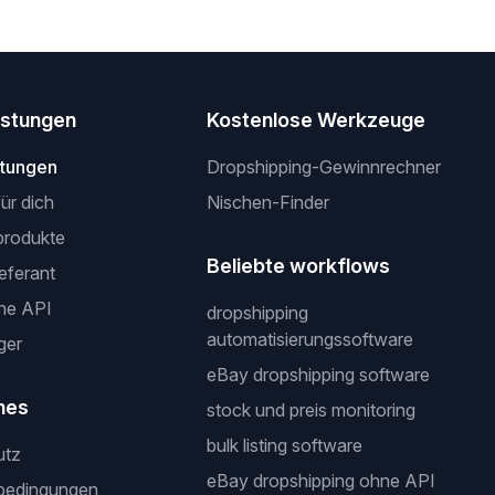
istungen
Kostenlose Werkzeuge
stungen
Dropshipping-Gewinnrechner
für dich
Nischen-Finder
produkte
Beliebte workflows
ieferant
ne API
dropshipping
automatisierungssoftware
ger
eBay dropshipping software
hes
stock und preis monitoring
bulk listing software
utz
eBay dropshipping ohne API
bedingungen