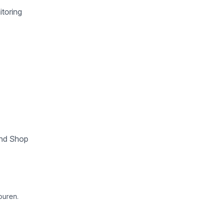
itoring
und Shop
ouren.