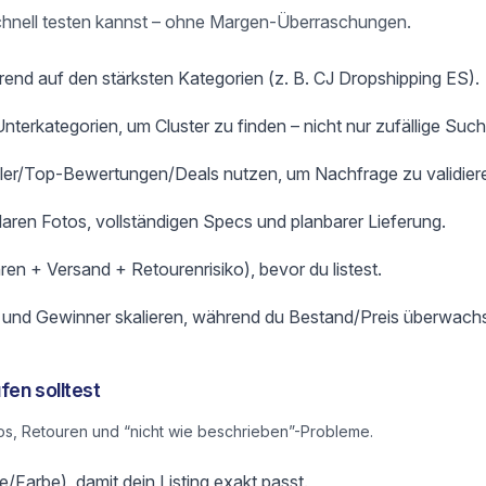
du schnell testen kannst – ohne Margen-Überraschungen.
rend auf den stärksten Kategorien (z. B. CJ Dropshipping ES).
terkategorien, um Cluster zu finden – nicht nur zufällige Such
ller/Top-Bewertungen/Deals nutzen, um Nachfrage zu validier
klaren Fotos, vollständigen Specs und planbarer Lieferung.
ren + Versand + Retourenrisiko), bevor du listest.
n und Gewinner skalieren, während du Bestand/Preis überwachs
fen solltest
s, Retouren und “nicht wie beschrieben”-Probleme.
/Farbe), damit dein Listing exakt passt.