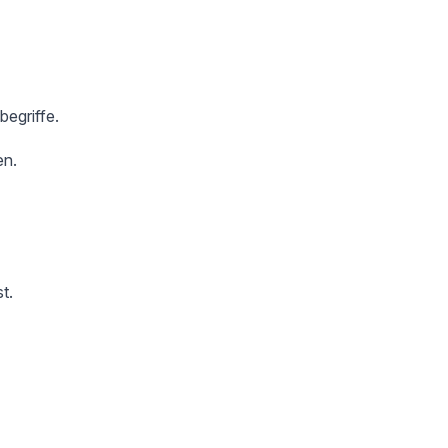
begriffe.
en.
t.