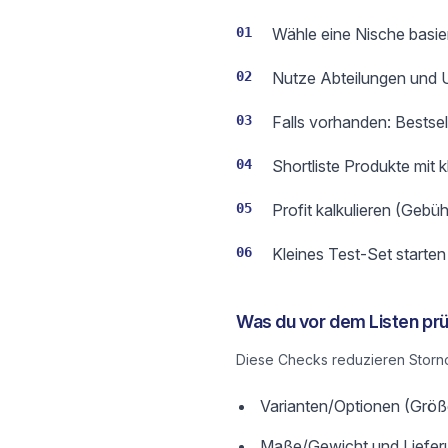
01
Wähle eine Nische basier
02
Nutze Abteilungen und Un
03
Falls vorhanden: Bestse
04
Shortliste Produkte mit 
05
Profit kalkulieren (Gebüh
06
Kleines Test-Set starte
Was du vor dem Listen prü
Diese Checks reduzieren Storno
Varianten/Optionen (Größe
Maße/Gewicht und Lieferu