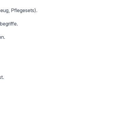
zeug, Pflegesets).
begriffe.
en.
t.