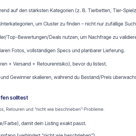
end auf den stärksten Kategorien (z. B. Tierbetten, Tier-Spiel
terkategorien, um Cluster zu finden – nicht nur zufällige Such
ller/Top-Bewertungen/Deals nutzen, um Nachfrage zu validier
klaren Fotos, vollständigen Specs und planbarer Lieferung.
ren + Versand + Retourenrisiko), bevor du listest.
n und Gewinner skalieren, während du Bestand/Preis überwachs
fen solltest
s, Retouren und “nicht wie beschrieben”-Probleme.
/Farbe), damit dein Listing exakt passt.
mfang (verhindert “nicht wie beschrieben”).