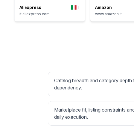
AliExpress
Amazon
IT
it.aliexpress.com
www.amazon.it
Catalog breadth and category depth
dependency.
Marketplace fit, listing constraints an
daily execution.