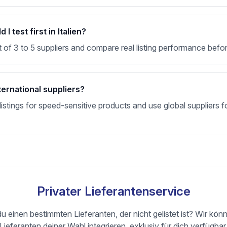
 test first in Italien?
t of 3 to 5 suppliers and compare real listing performance befor
ternational suppliers?
stings for speed-sensitive products and use global suppliers fo
Privater Lieferantenservice
u einen bestimmten Lieferanten, der nicht gelistet ist? Wir kön
Lieferanten deiner Wahl integrieren, exklusiv für dich verfügbar