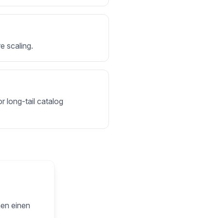
e scaling.
r long-tail catalog
nen einen
.