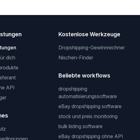
istungen
Kostenlose Werkzeuge
stungen
Dropshipping-Gewinnrechner
für dich
Nischen-Finder
produkte
Beliebte workflows
ieferant
ne API
dropshipping
automatisierungssoftware
ger
eBay dropshipping software
hes
stock und preis monitoring
bulk listing software
utz
eBay dropshipping ohne API
bedingungen