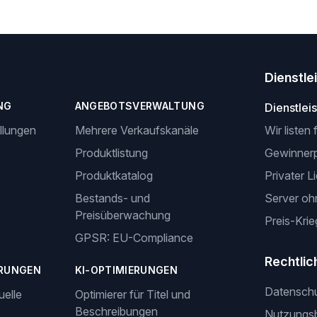
Dienstle
NG
ANGEBOTSVERWALTUNG
Dienstlei
llungen
Mehrere Verkaufskanäle
Wir listen 
Produktlistung
Gewinner
Produktkatalog
Privater L
Bestands- und
Server oh
Preisüberwachung
Preis-Krie
GPSR: EU-Compliance
Rechtlic
RUNGEN
KI-OPTIMIERUNGEN
Datensch
uelle
Optimierer für Titel und
Beschreibungen
Nutzungs