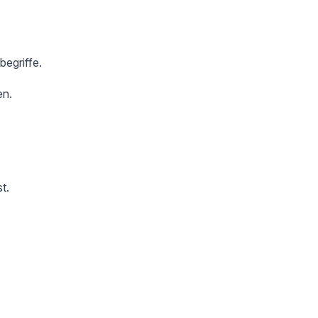
begriffe.
en.
t.