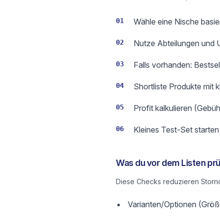
01
Wähle eine Nische basie
02
Nutze Abteilungen und Un
03
Falls vorhanden: Bestse
04
Shortliste Produkte mit 
05
Profit kalkulieren (Gebüh
06
Kleines Test-Set starte
Was du vor dem Listen prü
Diese Checks reduzieren Storno
Varianten/Optionen (Größe