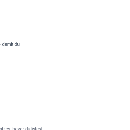
– damit du
zes, bevor du listest.