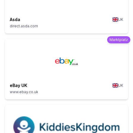
Asda
UK
direct.asda.com
Marktplatz
eBay UK
UK
www.ebay.co.uk