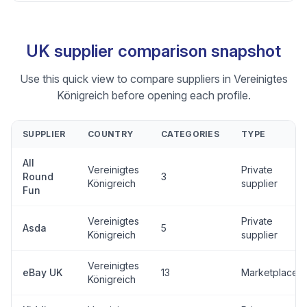
UK supplier comparison snapshot
Use this quick view to compare suppliers in Vereinigtes
Königreich before opening each profile.
SUPPLIER
COUNTRY
CATEGORIES
TYPE
All
Vereinigtes
Private
Round
3
Königreich
supplier
Fun
Vereinigtes
Private
Asda
5
Königreich
supplier
Vereinigtes
eBay UK
13
Marketplace
Königreich