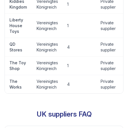
Kiddies
Vereinigtes
Private
1
Kingdom
Königreich
supplier
Liberty
Vereinigtes
Private
House
1
Königreich
supplier
Toys
QD
Vereinigtes
Private
4
Stores
Königreich
supplier
The Toy
Vereinigtes
Private
1
Shop
Königreich
supplier
The
Vereinigtes
Private
4
Works
Königreich
supplier
UK suppliers FAQ