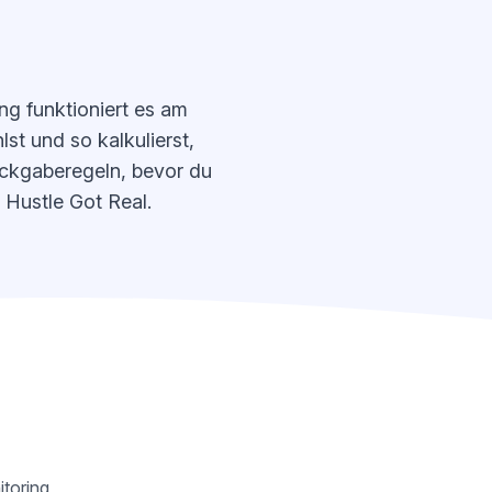
ng funktioniert es am
st und so kalkulierst,
ückgaberegeln, bevor du
 Hustle Got Real.
itoring