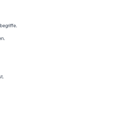
begriffe.
en.
t.