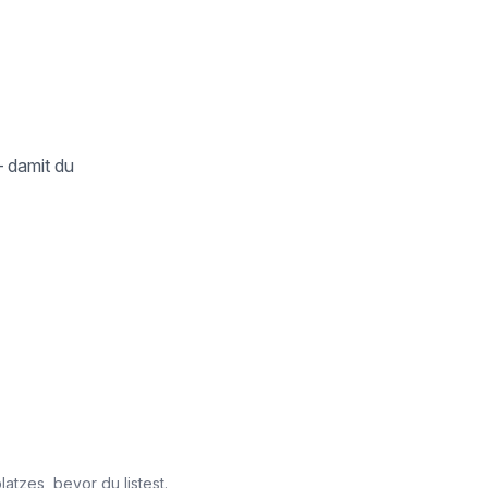
– damit du
tzes, bevor du listest.