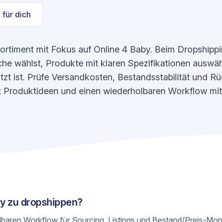
 für dich
Sortiment mit Fokus auf Online 4 Baby. Beim Dropshippi
he wählst, Produkte mit klaren Spezifikationen auswähl
zt ist. Prüfe Versandkosten, Bestandsstabilität und R
fert Produktideen und einen wiederholbaren Workflow mit
aby zu dropshippen?
olbaren Workflow für Sourcing, Listings und Bestand/Preis-Mon