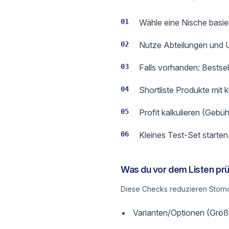
01
Wähle eine Nische basier
02
Nutze Abteilungen und Un
03
Falls vorhanden: Bestse
04
Shortliste Produkte mit 
05
Profit kalkulieren (Gebüh
06
Kleines Test-Set starte
Was du vor dem Listen prü
Diese Checks reduzieren Storno
Varianten/Optionen (Größe