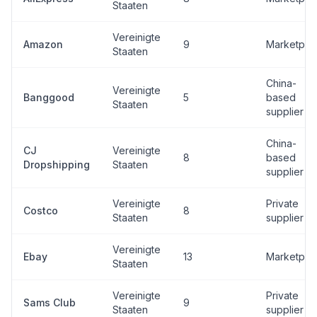
Staaten
Vereinigte
Amazon
9
Marketpla
Staaten
China-
Vereinigte
Banggood
5
based
Staaten
supplier
China-
CJ
Vereinigte
8
based
Dropshipping
Staaten
supplier
Vereinigte
Private
Costco
8
Staaten
supplier
Vereinigte
Ebay
13
Marketpla
Staaten
Vereinigte
Private
Sams Club
9
Staaten
supplier