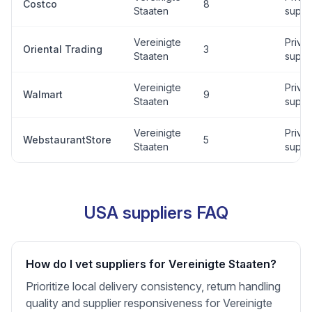
Costco
8
Staaten
suppl
Vereinigte
Priva
Oriental Trading
3
Staaten
suppl
Vereinigte
Priva
Walmart
9
Staaten
suppl
Vereinigte
Priva
WebstaurantStore
5
Staaten
suppl
USA suppliers FAQ
How do I vet suppliers for Vereinigte Staaten?
Prioritize local delivery consistency, return handling
quality and supplier responsiveness for Vereinigte