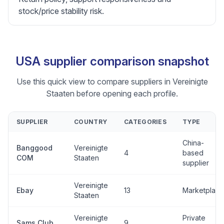
stock/price stability risk.
USA supplier comparison snapshot
Use this quick view to compare suppliers in Vereinigte
Staaten before opening each profile.
SUPPLIER
COUNTRY
CATEGORIES
TYPE
China-
Banggood
Vereinigte
4
based
COM
Staaten
supplier
Vereinigte
Ebay
13
Marketplace
Staaten
Vereinigte
Private
Sams Club
9