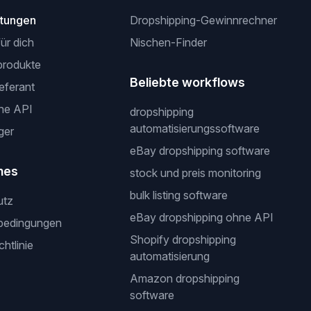
stungen
Dropshipping-Gewinnrechner
für dich
Nischen-Finder
produkte
Beliebte workflows
ieferant
ne API
dropshipping
automatisierungssoftware
ger
eBay dropshipping software
hes
stock und preis monitoring
bulk listing software
utz
eBay dropshipping ohne API
bedingungen
Shopify dropshipping
htlinie
automatisierung
Amazon dropshipping
software