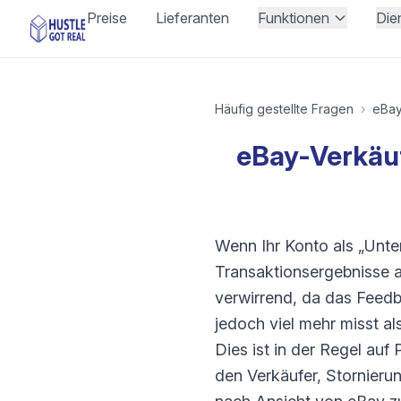
Preise
Lieferanten
Funktionen
Die
Häufig gestellte Fragen
›
eBa
eBay-Verkäuf
Wenn Ihr Konto als „Unter
Transaktionsergebnisse au
verwirrend, da das Feed
jedoch viel mehr misst al
Dies ist in der Regel au
den Verkäufer, Stornieru