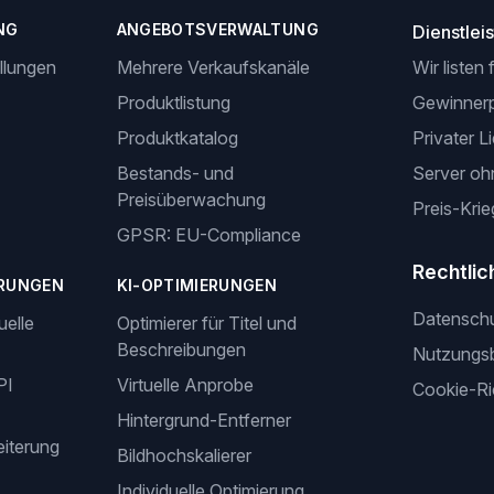
NG
ANGEBOTSVERWALTUNG
Dienstlei
llungen
Mehrere Verkaufskanäle
Wir listen 
Produktlistung
Gewinner
Produktkatalog
Privater L
Bestands- und
Server oh
Preisüberwachung
Preis-Krie
GPSR: EU-Compliance
Rechtlic
RUNGEN
KI-OPTIMIERUNGEN
Datensch
uelle
Optimierer für Titel und
Beschreibungen
Nutzungs
PI
Virtuelle Anprobe
Cookie-Ric
Hintergrund-Entferner
iterung
Bildhochskalierer
Individuelle Optimierung