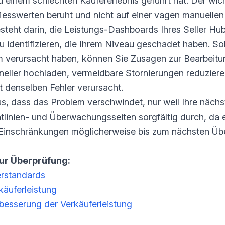
 einem schlechten Käufererlebnis geführt hat. Der wich
Messwerten beruht und nicht auf einer vagen manuellen 
steht darin, die Leistungs-Dashboards Ihres Seller Hub
 identifizieren, die Ihrem Niveau geschadet haben. So
 verursacht haben, können Sie Zusagen zur Bearbeitun
eller hochladen, vermeidbare Stornierungen reduziere
t denselben Fehler verursacht.
s, dass das Problem verschwindet, nur weil Ihre nächs
htlinien- und Überwachungsseiten sorgfältig durch, da 
d Einschränkungen möglicherweise bis zum nächsten Üb
zur Überprüfung:
erstandards
käuferleistung
esserung der Verkäuferleistung