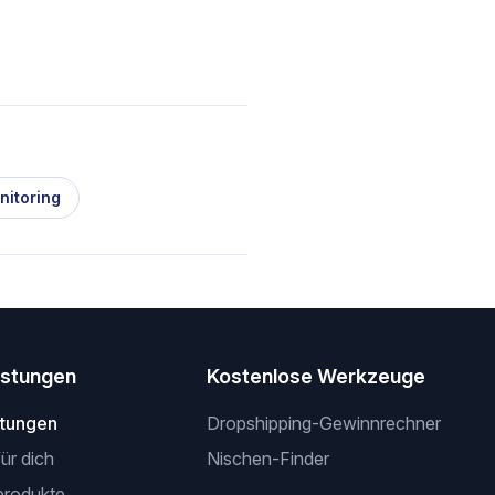
nitoring
istungen
Kostenlose Werkzeuge
stungen
Dropshipping-Gewinnrechner
für dich
Nischen-Finder
produkte