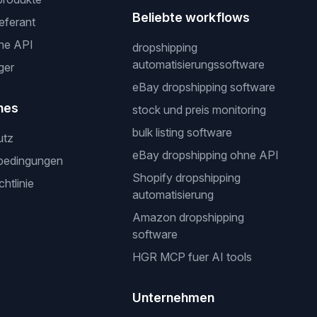
Beliebte workflows
ieferant
ne API
dropshipping
automatisierungssoftware
ger
eBay dropshipping software
hes
stock und preis monitoring
bulk listing software
utz
eBay dropshipping ohne API
bedingungen
Shopify dropshipping
htlinie
automatisierung
Amazon dropshipping
software
HGR MCP fuer AI tools
Unternehmen