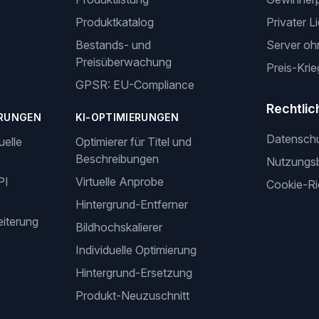
Produktkatalog
Privater L
Bestands- und
Server oh
Preisüberwachung
Preis-Krie
GPSR: EU-Compliance
Rechtlic
RUNGEN
KI-OPTIMIERUNGEN
Datensch
uelle
Optimierer für Titel und
Beschreibungen
Nutzungs
PI
Virtuelle Anprobe
Cookie-Ric
Hintergrund-Entferner
iterung
Bildhochskalierer
Individuelle Optimierung
Hintergrund-Ersetzung
Produkt-Neuzuschnitt