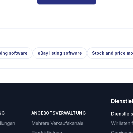
ping software
eBay listing software
Stock and price mo
Dienstle
NG
ANGEBOTSVERWALTUNG
Dienstlei
llungen
Mehrere Verkaufskanäle
Wir listen 
Produktlistung
Gewinner