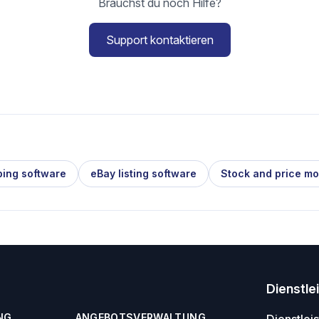
Brauchst du noch Hilfe?
Support kontaktieren
ping software
eBay listing software
Stock and price mo
Dienstle
NG
ANGEBOTSVERWALTUNG