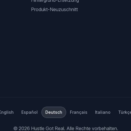
Hintergrund-Ersetzung
Produkt-Neuzuschnitt
English
Español
Deutsch
Français
Italiano
Türkç
©
2026
Hustle Got Real.
Alle Rechte vorbehalten.