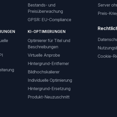
Bestands- und
Server oh
Preisüberwachung
Preis-Krie
GPSR: EU-Compliance
Rechtlic
RUNGEN
KI-OPTIMIERUNGEN
Datensch
uelle
Optimierer für Titel und
Beschreibungen
Nutzungs
PI
Virtuelle Anprobe
Cookie-Ric
Hintergrund-Entferner
iterung
Bildhochskalierer
Individuelle Optimierung
Hintergrund-Ersetzung
Produkt-Neuzuschnitt