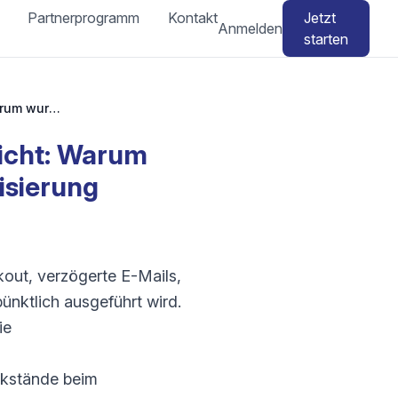
Partnerprogramm
Kontakt
Jetzt
Anmelden
starten
WooCommerce geplanter Verkauf startet nicht: Warum wurde kein Verkauf oder keine Automatisierung durchgeführt?
icht: Warum
isierung
out, verzögerte E-Mails,
ünktlich ausgeführt wird.
ie
ckstände beim