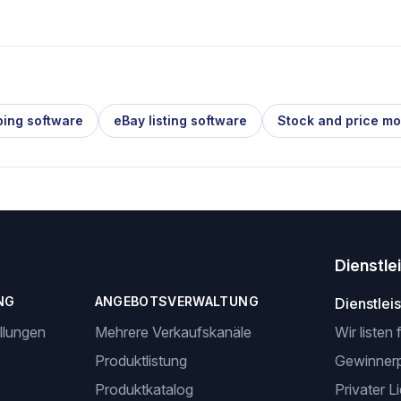
ping software
eBay listing software
Stock and price mo
Dienstle
NG
ANGEBOTSVERWALTUNG
Dienstlei
llungen
Mehrere Verkaufskanäle
Wir listen 
Produktlistung
Gewinner
Produktkatalog
Privater L