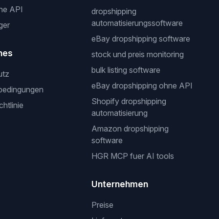
ne API
dropshipping
automatisierungssoftware
ger
eBay dropshipping software
hes
stock und preis monitoring
bulk listing software
utz
eBay dropshipping ohne API
bedingungen
Shopify dropshipping
htlinie
automatisierung
Amazon dropshipping
software
HGR MCP fuer AI tools
Unternehmen
Preise