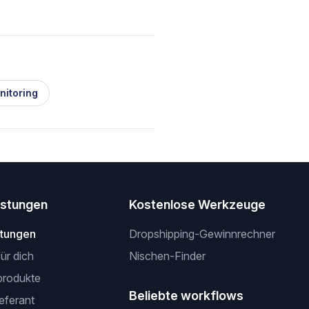
nitoring
istungen
Kostenlose Werkzeuge
stungen
Dropshipping-Gewinnrechner
für dich
Nischen-Finder
produkte
Beliebte workflows
ieferant