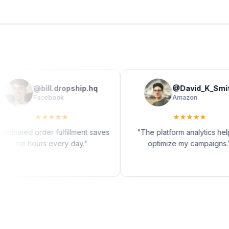
@
bill.dropship.hq
@
David_K_Smith
Facebook
Amazon
★
★
★
★
★
★
★
★
★
★
ted order fulfillment saves
"
The platform analytics helped
me hours every day.
"
optimize my campaigns.
"