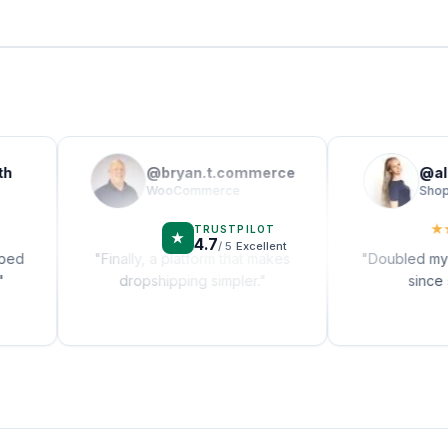
@
bryan.t.commerce
@
alex_
WooCommerce
Shopify
★
★
★
★
★
★
★
★
TRUSTPILOT
★
4.7
/ 5
Excellent
"
Finally, a platform that makes
"
Doubled my mont
dropshipping simpler.
"
since switc