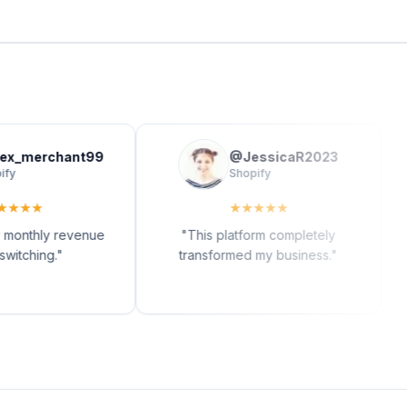
merchant99
@
JessicaR2023
Shopify
★
★
★
★
★
★
★
hly revenue
"
This platform completely
"
The
hing.
"
transformed my business.
"