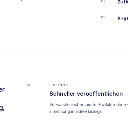
02
Zu H
03
KI-g
01
LISTINGS
er
Schneller veroeffentlichen
Verwandle recherchierte Produkte ohne 
g,
Einrichtung in aktive Listings.