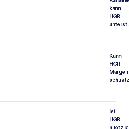
Kanaele
kann
HGR
unterst
Kann
HGR
Margen
schuet
Ist
HGR
nuetzlic