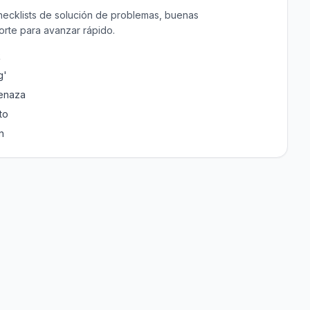
ecklists de solución de problemas, buenas
orte para avanzar rápido.
R
g'
menaza
to
n