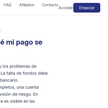
FAQ
Afiliados
Contacto
Acceder
Empezar
: ¿por qué mi pago se retrasa o falta?
é mi pago se
y los problemas de
. La falta de fondos debe
bancario.
mpletos, una cuenta
visión de riesgo. En
 es visible en las