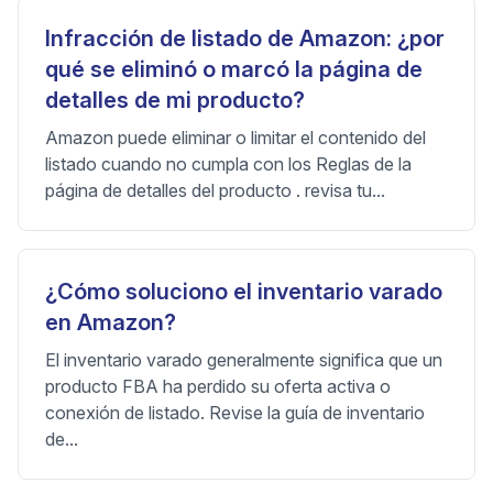
Infracción de listado de Amazon: ¿por
qué se eliminó o marcó la página de
detalles de mi producto?
Amazon puede eliminar o limitar el contenido del
listado cuando no cumpla con los Reglas de la
página de detalles del producto . revisa tu...
¿Cómo soluciono el inventario varado
en Amazon?
El inventario varado generalmente significa que un
producto FBA ha perdido su oferta activa o
conexión de listado. Revise la guía de inventario
de...