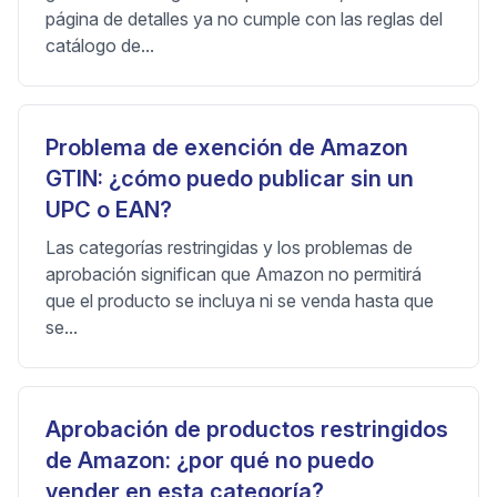
página de detalles ya no cumple con las reglas del
catálogo de...
Problema de exención de Amazon
GTIN: ¿cómo puedo publicar sin un
UPC o EAN?
Las categorías restringidas y los problemas de
aprobación significan que Amazon no permitirá
que el producto se incluya ni se venda hasta que
se...
Aprobación de productos restringidos
de Amazon: ¿por qué no puedo
vender en esta categoría?