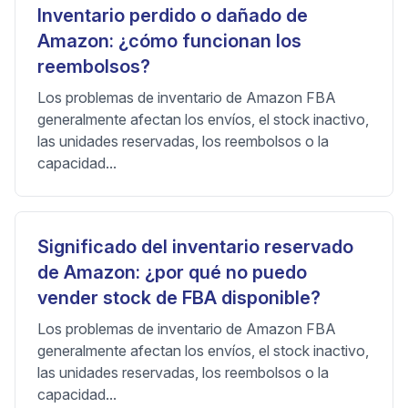
Inventario perdido o dañado de
Amazon: ¿cómo funcionan los
reembolsos?
Los problemas de inventario de Amazon FBA
generalmente afectan los envíos, el stock inactivo,
las unidades reservadas, los reembolsos o la
capacidad...
Significado del inventario reservado
de Amazon: ¿por qué no puedo
vender stock de FBA disponible?
Los problemas de inventario de Amazon FBA
generalmente afectan los envíos, el stock inactivo,
las unidades reservadas, los reembolsos o la
capacidad...