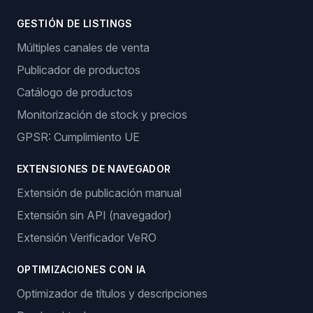
GESTIÓN DE LISTINGS
Múltiples canales de venta
Publicador de productos
Catálogo de productos
Monitorización de stock y precios
GPSR: Cumplimiento UE
EXTENSIONES DE NAVEGADOR
Extensión de publicación manual
Extensión sin API (navegador)
Extensión Verificador VeRO
OPTIMIZACIONES CON IA
Optimizador de títulos y descripciones