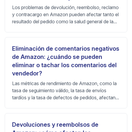
Los problemas de devolución, reembolso, reclamo
y contracargo en Amazon pueden afectar tanto el
resultado del pedido como la salud general de la...
Eliminación de comentarios negativos
de Amazon: ¿cuándo se pueden
eliminar o tachar los comentarios del
vendedor?
Las métricas de rendimiento de Amazon, como la
tasa de seguimiento válido, la tasa de envíos
tardíos y la tasa de defectos de pedidos, afectan...
Devoluciones y reembolsos de