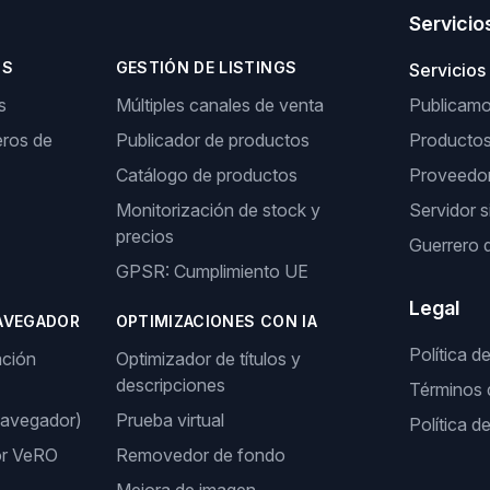
Servicio
OS
GESTIÓN DE LISTINGS
Servicios
s
Múltiples canales de venta
Publicamos
ros de
Publicador de productos
Producto
Catálogo de productos
Proveedor
Monitorización de stock y
Servidor s
precios
Guerrero 
GPSR: Cumplimiento UE
Legal
AVEGADOR
OPTIMIZACIONES CON IA
Política d
ación
Optimizador de títulos y
descripciones
Términos 
navegador)
Prueba virtual
Política d
or VeRO
Removedor de fondo