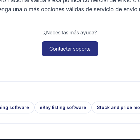
o nacional válida a esa política comercial de envío o ut
enga una o más opciones válidas de servicio de envío 
¿Necesitas más ayuda?
Contactar soporte
ping software
eBay listing software
Stock and price mo