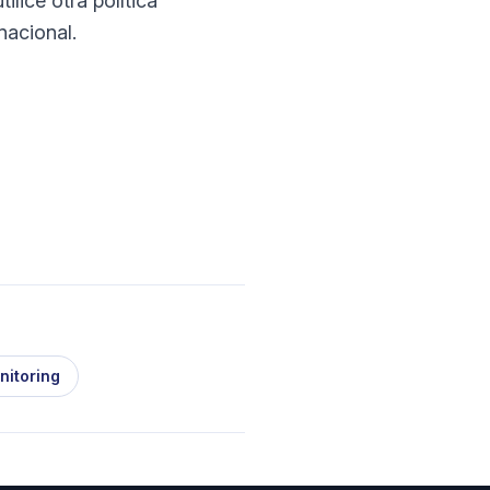
ilice otra política
nacional.
nitoring