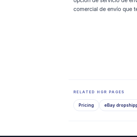
opción de servicio de enví
comercial de envío que t
RELATED HGR PAGES
Pricing
eBay dropship