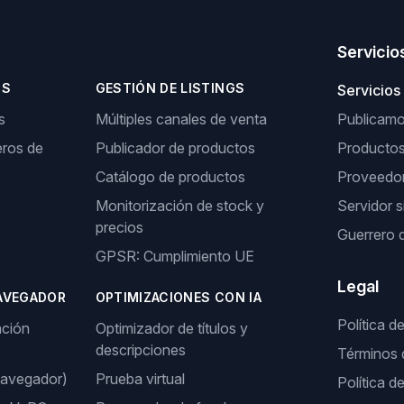
Servicio
OS
GESTIÓN DE LISTINGS
Servicios
s
Múltiples canales de venta
Publicamos
ros de
Publicador de productos
Producto
Catálogo de productos
Proveedor
Monitorización de stock y
Servidor s
precios
Guerrero 
GPSR: Cumplimiento UE
Legal
AVEGADOR
OPTIMIZACIONES CON IA
Política d
ación
Optimizador de títulos y
descripciones
Términos 
navegador)
Prueba virtual
Política d