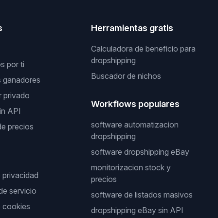
s
Herramientas gratis
Calculadora de beneficio para
dropshipping
 por ti
Buscador de nichos
s ganadores
 privado
Workflows populares
in API
software automatizacion
de precios
dropshipping
software dropshipping eBay
monitorizacion stock y
e privacidad
precios
de servicio
software de listados masivos
e cookies
dropshipping eBay sin API