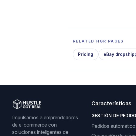
RELATED HGR PAGES
Pricing
eBay dropship
Características
GESTIÓN DE PEDID
Impulsamos a emprendedores
de e-commerce con
Pedidos automático
soluciones inteligentes de
Generación de núme