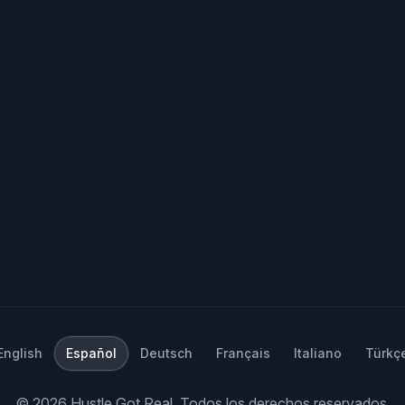
English
Español
Deutsch
Français
Italiano
Türkç
©
2026
Hustle Got Real.
Todos los derechos reservados.