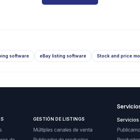
ping software
eBay listing software
Stock and price mo
Servicio
OS
GESTIÓN DE LISTINGS
Servicios
s
Múltiples canales de venta
Publicamos
ros de
Publicador de productos
Producto