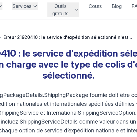
Services
Outils
Cours
Blog
F
gratuits
›
Erreur 21920410 : le service d'expédition sélectionné n'est pas pris en charge avec le type de colis d'expédition sélectionné.
10 : le service d'expédition sél
n charge avec le type de colis d
sélectionné.
ngPackageDetails.ShippingPackage fournie doit être co
dition nationales et internationales spécifiées définies
hippingService et InternationalShippingServiceOption.S
t incluez ShippingServiceDetails comme valeur dans 
 chaque option de service d’expédition nationale et int