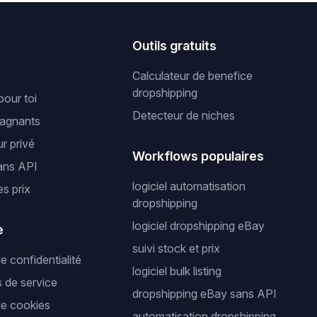
s
Outils gratuits
Calculateur de benefice
dropshipping
pour toi
Detecteur de niches
gagnants
r privé
Workflows populaires
ans API
logiciel automatisation
es prix
dropshipping
logiciel dropshipping eBay
e
suivi stock et prix
de confidentialité
logiciel bulk listing
s de service
dropshipping eBay sans API
de cookies
automatisation dropshipping