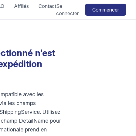
AQ
Affiliés
Contact
Se
Commencer
connecter
ectionné n'est
'expédition
mpatible avec les
 via les champs
hippingService. Utilisez
un champ DetailName pour
ernationale prend en