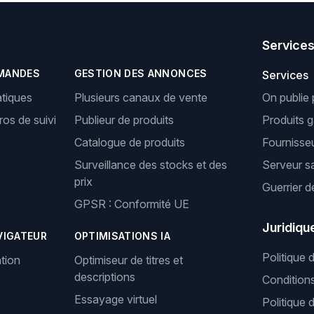
Service
MANDES
GESTION DES ANNONCES
Services
tiques
Plusieurs canaux de vente
On publie 
os de suivi
Publieur de produits
Produits 
Catalogue de produits
Fournisseu
Surveillance des stocks et des
Serveur s
prix
Guerrier d
GPSR : Conformité UE
Juridiqu
VIGATEUR
OPTIMISATIONS IA
Politique 
tion
Optimiseur de titres et
descriptions
Condition
Essayage virtuel
Politique 