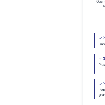
Quand
a
R
Gard
G
Plus
P
L'au
gran