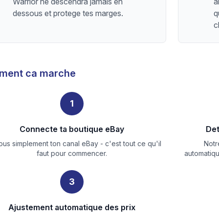
Warrior ne descendra jamais en
a
dessous et protege tes marges.
q
c
ment ca marche
1
Connecte ta boutique eBay
Det
ous simplement ton canal eBay - c'est tout ce qu'il
Notr
faut pour commencer.
automatique
3
Ajustement automatique des prix