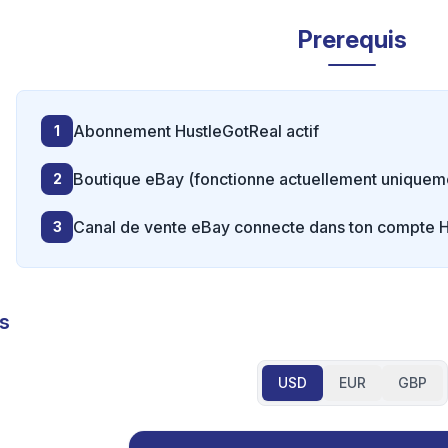
Prerequis
Abonnement HustleGotReal actif
1
Boutique eBay (fonctionne actuellement uniquem
2
Canal de vente eBay connecte dans ton compte 
3
fs
USD
EUR
GBP