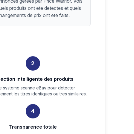
nnonces gerees par Price Warrior. Vois
uels produits ont ete detectes et quels
hangements de prix ont ete faits.
2
ection intelligente des produits
e systeme scanne eBay pour detecter
ment les titres identiques ou tres similaires.
4
Transparence totale