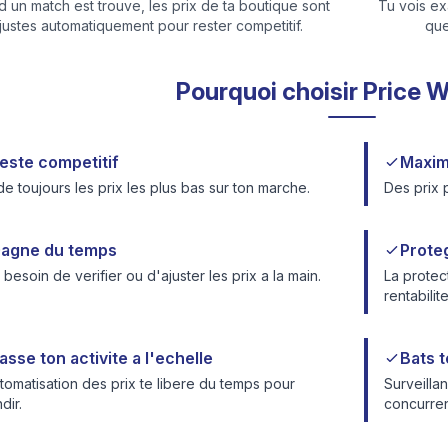
 un match est trouve, les prix de ta boutique sont
Tu vois ex
justes automatiquement pour rester competitif.
que
Pourquoi choisir Price W
este competitif
Maxim
e toujours les prix les plus bas sur ton marche.
Des prix 
agne du temps
Proteg
 besoin de verifier ou d'ajuster les prix a la main.
La protec
rentabilite
asse ton activite a l'echelle
Bats t
tomatisation des prix te libere du temps pour
Surveilla
dir.
concurre