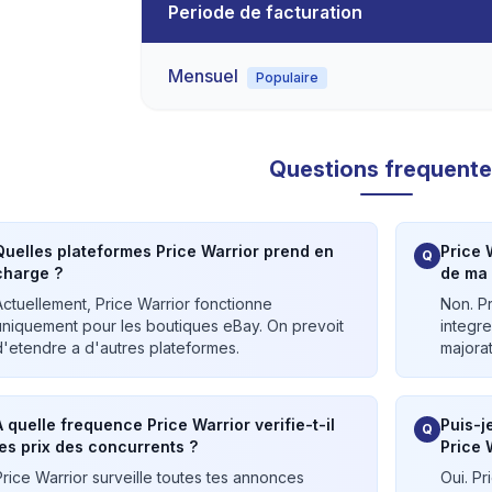
Periode de facturation
Mensuel
Populaire
Questions frequent
Quelles plateformes Price Warrior prend en
Price 
Q
charge ?
de ma 
Actuellement, Price Warrior fonctionne
Non. P
uniquement pour les boutiques eBay. On prevoit
integr
d'etendre a d'autres plateformes.
majorat
A quelle frequence Price Warrior verifie-t-il
Puis-j
Q
les prix des concurrents ?
Price 
Price Warrior surveille toutes tes annonces
Oui. Pr