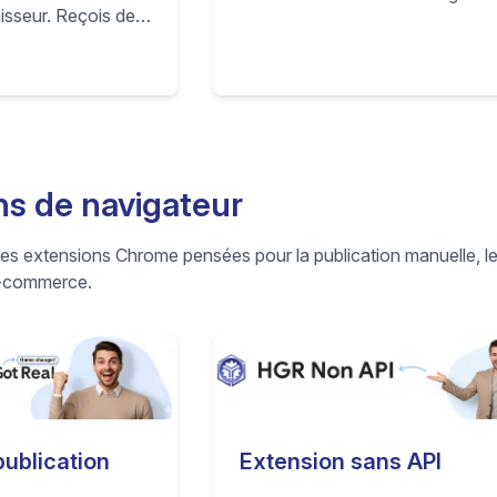
isseur. Reçois des
automatiquement fabricant, per
s et des mises à
responsable UE et adresse de
 des annonces
contact depuis le fournisseur
les prix changent
Amazon, avec des valeurs par d
ulations, prévenir
et des overrides en option.
ster compétitif sur
e.
ns de navigateur
des extensions Chrome pensées pour la publication manuelle, le
e-commerce.
Extension sans API
publication