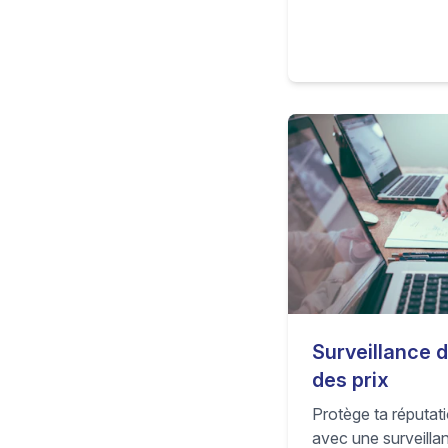
garder des marges 
récupérer des heure
manuel chaque jou
Surveillance d
des prix
Protège ta réputa
avec une surveilla