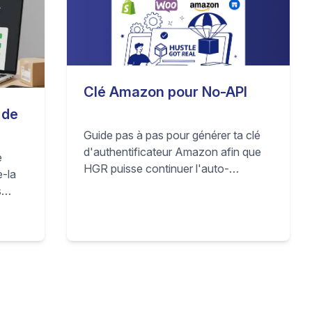
Clé Amazon pour No-API
 de
Guide pas à pas pour générer ta clé
d'authentificateur Amazon afin que
e
HGR puisse continuer l'auto-
e-la
commande de produits Amazon pour
s
ta boutique marketplace même sans
les
accès API.
u vert
ent.