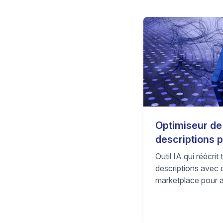
Optimiseur de 
descriptions p
dropshipping
Outil IA qui réécrit t
descriptions avec
marketplace pour 
de clic et la conv
e-commerce.