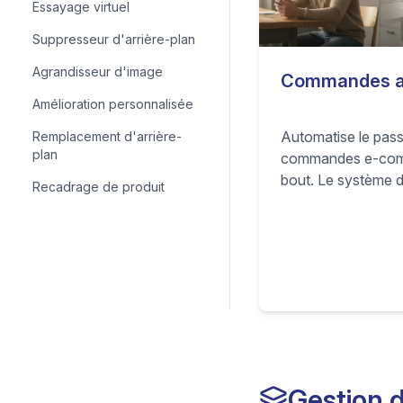
Essayage virtuel
Suppresseur d'arrière-plan
Agrandisseur d'image
Commandes a
Amélioration personnalisée
Automatise le pas
Remplacement d'arrière-
plan
commandes e-com
bout. Le système 
Recadrage de produit
vente sur les mark
automatiquement
tes fournisseurs, en
marque les comm
expédiées pour qu
instantanément san
Gestion 