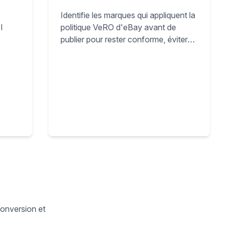
Identifie les marques qui appliquent la
I
politique VeRO d'eBay avant de
publier pour rester conforme, éviter
les retraits et protéger ta boutique e-
ivi
commerce.
conversion et