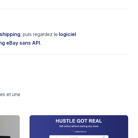
pshipping
, puis regardez le
logiciel
ng eBay sans API
.
es et une