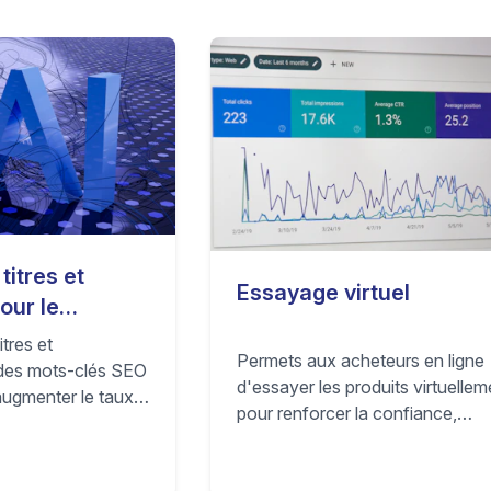
titres et
Essayage virtuel
our le
itres et
Permets aux acheteurs en ligne
 des mots-clés SEO
d'essayer les produits virtuellem
augmenter le taux
pour renforcer la confiance,
ersion des annonces
augmenter la conversion et rédu
les retours sur ta boutique e-