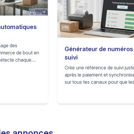
utomatiques
sage des
Générateur de numéros
merce de bout en
suivi
détecte chaque
etplaces, passe
Crée une référence de suivi just
 commande chez
après le paiement et synchronis
voie le suivi et
sur tous tes canaux pour que le
andes comme
acheteurs restent informés, que 
e tu exécutes
métriques marketplace restent a
s travail manuel.
et que les tickets WISMO diminu
des annonces