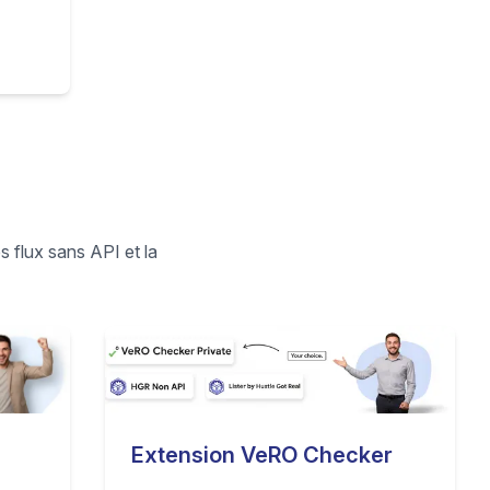
sonne
éfaut
s flux sans API et la
Extension VeRO Checker