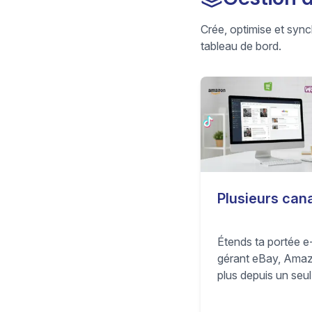
Crée, optimise et syn
tableau de bord.
Plusieurs can
Étends ta portée 
gérant eBay, Amaz
plus depuis un seul
Synchronise auto
et prix pour éviter 