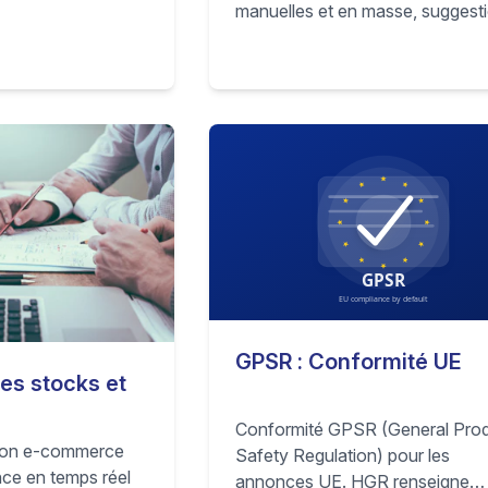
manuelles et en masse, suggest
saines et
de mots-clés IA, gestion des
s de travail
variantes, stratégies de prix sur
r.
mesure et optimisation conform
marketplaces. Publie depuis not
catalogue de gagnants, importe
bulk, applique le SEO marketplac
gère les variantes et définis des 
de profit par fournisseur.
GPSR : Conformité UE
es stocks et
Conformité GPSR (General Pro
tion e-commerce
Safety Regulation) pour les
nce en temps réel
annonces UE. HGR renseigne