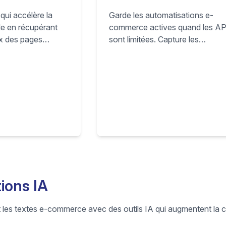
Garde les automatisations e-
ui accélère la
commerce actives quand les AP
le en récupérant
sont limitées. Capture les
rix des pages
commandes, passe-les chez les
ement dans tes
fournisseurs et synchronise le su
ublier plus vite
sans connexion directe à l'API
r marketplace.
marketplace.
ions IA
t les textes e-commerce avec des outils IA qui augmentent la 