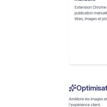
Extension Chrome q
publication manuel
titres, images et p
fournisseur direct
modèles HGR pour p
des SKU prêts pou
Optimisat
Améliore les images e
l'expérience client.