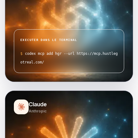
EXECUTER DANS LE TERMINAL
$
codex mcp add hgr --url https://mcp.hustleg
otreal.com/
Claude
Anthropic