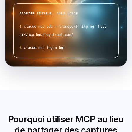
AJOUTER SERVEUR, PUIS LOGIN
$
claude mcp add --transport http hgr http
s://mcp.hustlegotreal.com/
$
claude mcp login hgr
Pourquoi utiliser MCP au lieu
de partager des captures