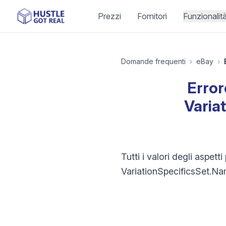
Prezzi
Fornitori
Funzionalit
Domande frequenti
›
eBay
›
Error
Varia
Tutti i valori degli aspet
VariationSpecificsSet.Nam