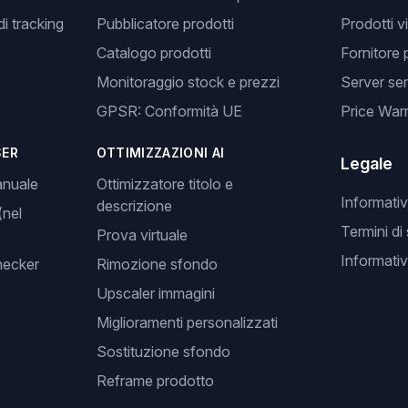
i tracking
Pubblicatore prodotti
Prodotti v
Catalogo prodotti
Fornitore 
Monitoraggio stock e prezzi
Server se
GPSR: Conformità UE
Price Warr
SER
OTTIMIZZAZIONI AI
Legale
anuale
Ottimizzatore titolo e
Informativ
descrizione
(nel
Termini di
Prova virtuale
Informativ
hecker
Rimozione sfondo
Upscaler immagini
Miglioramenti personalizzati
Sostituzione sfondo
Reframe prodotto