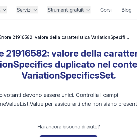
à
Servizi
Strumenti gratuiti
Corsi
Blog
Errore 21916582: valore della caratteristica VariationSpecifics duplicato nel contenitore VariationSpecificsSet.
e 21916582: valore della caratter
tionSpecifics duplicato nel conte
VariationSpecificsSet.
ti pivotanti devono essere unici. Controlla i campi
eValueList.Value per assicurarti che non siano presenti
Hai ancora bisogno di aiuto?