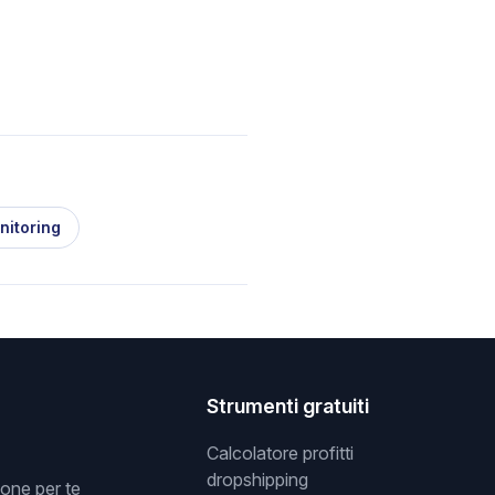
nitoring
Strumenti gratuiti
Calcolatore profitti
dropshipping
one per te