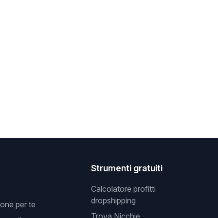
Strumenti gratuiti
Calcolatore profitti
dropshipping
one per te
Trova Nicchie