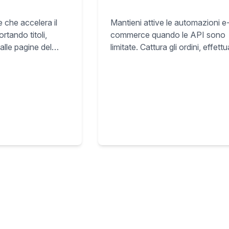
Mantieni attive le automazioni e
che accelera il
commerce quando le API sono
rtando titoli,
limitate. Cattura gli ordini, effettu
alle pagine del
acquisti dai fornitori e sincronizza
nte nei template
tracking senza una connession
 SKU pronti per il
diretta al marketplace.
elocemente.