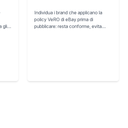
-
Individua i brand che applicano la
policy VeRO di eBay prima di
a gli
pubblicare: resta conforme, evita
 il
rimozioni e proteggi lo storefront e-
e API
commerce.