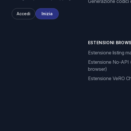
Generazione codici d
Accedi
Inizia
ESTENSIONI BROW
Estensione listing m
Estensione No-API 
browser)
Estensione VeRO C