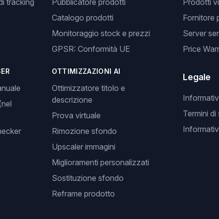
i tracking
Pubblicatore prodotti
Prodotti v
Catalogo prodotti
Fornitore 
Monitoraggio stock e prezzi
Server se
GPSR: Conformità UE
Price Warr
SER
OTTIMIZZAZIONI AI
Legale
anuale
Ottimizzatore titolo e
Informativ
descrizione
(nel
Termini di
Prova virtuale
Informativ
hecker
Rimozione sfondo
Upscaler immagini
Miglioramenti personalizzati
Sostituzione sfondo
Reframe prodotto