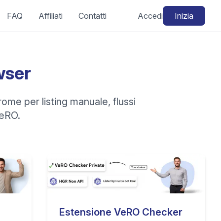
FAQ
Affiliati
Contatti
Accedi
Inizia
wser
ome per listing manuale, flussi
VeRO.
Estensione VeRO Checker