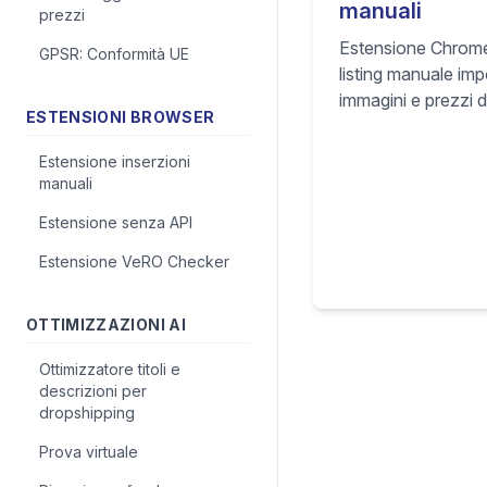
manuali
prezzi
Estensione Chrome 
GPSR: Conformità UE
listing manuale impo
immagini e prezzi d
ESTENSIONI BROWSER
fornitore direttame
HGR, così pubblichi
Estensione inserzioni
marketplace più v
manuali
Estensione senza API
Estensione VeRO Checker
OTTIMIZZAZIONI AI
Ottimizzatore titoli e
descrizioni per
dropshipping
Prova virtuale