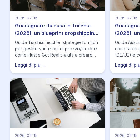
2026-02-15
2026-02-15
Guadagnare da casa in Turchia
Guadagnar
(2026): un blueprint dropshipping
(2026): u
pratico
il mercat
Guida Turchia: nicchie, strategie fornitori
Guida Austri
per gestire variazioni di prezzo/stock e
compratori au
come Hustle Got Real ti aiuta a creare
(DE/UE) e co
inserzioni, monitorare cambiamenti e
pubblicare 
Leggi di più →
Leggi di pi
scalare.
stock/prezz
2026-02-15
2026-02-15