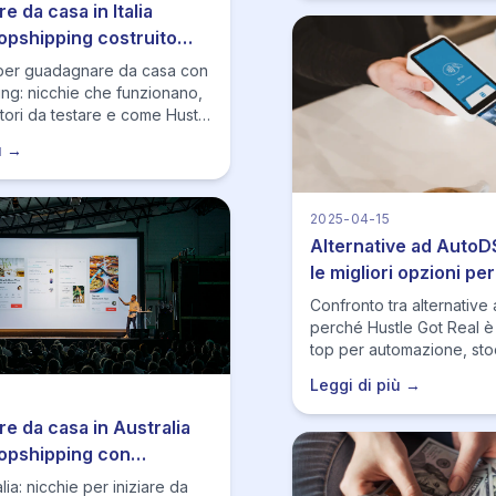
 da casa in Italia
opshipping costruito
onalita
a per guadagnare da casa con
ing: nicchie che funzionano,
itori da testare e come Hustle
aiuta a pubblicare, monitorare
ù →
 e scalare nei periodi di
2025-04-15
Alternative ad AutoD
le migliori opzioni per 
dropshipping
Confronto tra alternative
perché Hustle Got Real è
top per automazione, sto
repricing.
Leggi di più →
e da casa in Australia
ropshipping con
realistiche
lia: nicchie per iniziare da