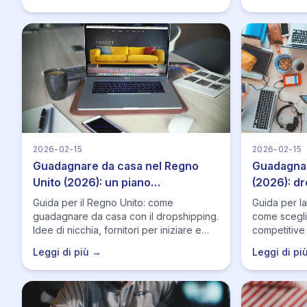
2026-02-15
2026-02-15
Guadagnare da casa nel Regno
Guadagnar
Unito (2026): un piano
(2026): dr
dropshipping realistico
clienti sp
Guida per il Regno Unito: come
Guida per l
guadagnare da casa con il dropshipping.
come scegli
Idee di nicchia, fornitori per iniziare e
competitive
come Hustle Got Real aiuta con listing,
aiuta con li
Leggi di più →
Leggi di pi
monitoraggio e ordini.
automazion