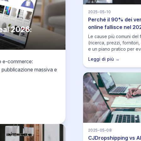
2025-05-10
Perché il 90% dei ven
online fallisce nel 20
eal 2026:
Le cause più comuni del f
(ricerca, prezzi, fornitor
e un piano pratico per evi
Leggi di più →
uo e-commerce:
I, pubblicazione massiva e
2025-05-08
CJDropshipping vs Al