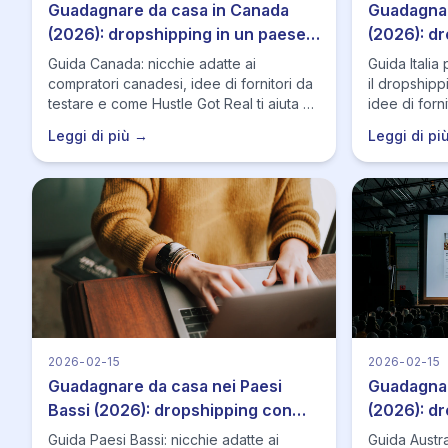
Guadagnare da casa in Canada
Guadagnare
(2026): dropshipping in un paese
(2026): dr
enorme
sulla stagi
Guida Canada: nicchie adatte ai
Guida Itali
compratori canadesi, idee di fornitori da
il dropshipp
testare e come Hustle Got Real ti aiuta a
idee di forn
prezzare correttamente, monitorare
Got Real ti 
Leggi di più →
Leggi di pi
stock/prezzi e consegnare in modo
stock/prezzi
affidabile.
picco.
2026-02-15
2026-02-15
Guadagnare da casa nei Paesi
Guadagnar
Bassi (2026): dropshipping con
(2026): d
consegne veloci
consegne 
Guida Paesi Bassi: nicchie adatte ai
Guida Austra