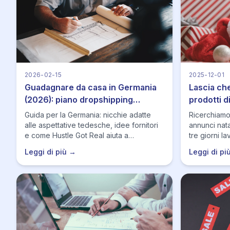
2026-02-15
2025-12-01
Guadagnare da casa in Germania
Lascia che
(2026): piano dropshipping
prodotti d
orientato ai dettagli
Guida per la Germania: nicchie adatte
Ricerchiamo
alle aspettative tedesche, idee fornitori
annunci natal
e come Hustle Got Real aiuta a
tre giorni lav
mantenere i listing accurati con
Leggi di più →
Leggi di pi
monitoraggio e automazione.