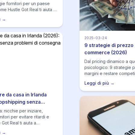
gie fornitori per un paese
e Hustle Got Real ti aiuta a
 monitorare stock/prezzi e
ù →
a che la logistica distrugga il
2025-03-24
9 strategie di prezzo
commerce (2026)
Dal pricing dinamico a qu
psicologico: 9 strategie
margini e restare competi
Leggi di più →
e da casa in Irlanda
ropshipping senza
di consegna
a: nicchie per iniziare,
nitori per evitare ritardi e
Got Real ti aiuta a
 monitorare stock/prezzi e
ù →
meno incidenti.