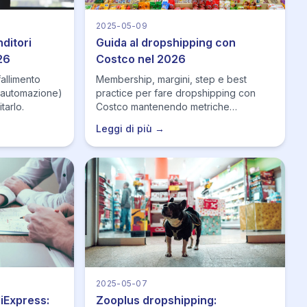
2025-05-09
ditori
Guida al dropshipping con
26
Costco nel 2026
allimento
Membership, margini, step e best
i, automazione)
practice per fare dropshipping con
tarlo.
Costco mantenendo metriche
venditore solide.
Leggi di più →
2025-05-07
iExpress:
Zooplus dropshipping: