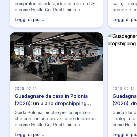
compratori olandesi, idee di fornitori UE
casa, strate
e come Hustle Got Real ti aiuta a
grande e com
pubblicare, monitorare stock/prezzi e
pubblicare,
Leggi di più →
Leggi di pi
mantenere inserzioni sempre accurate in
scalare senz
un mercato esigente sulla consegna.
margine.
2026-02-15
2026-02-15
Guadagnare da casa in Polonia
Guadagnar
(2026): un piano dropshipping
(2026): d
price-smart
problemi 
Guida Polonia: nicchie per compratori
Guida Irland
che confrontano prezzi, idee di fornitori
strategia for
e come Hustle Got Real ti aiuta a
come Hustle 
mantenere prezzo/stock accurati per
pubblicare,
Leggi di più →
Leggi di pi
scalare senza perdere margine.
scalare con 