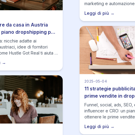
marketing e automazione
Leggi di più →
e da casa in Austria
n piano dropshipping per
o DACH
a: nicchie adatte ai
striaci, idee di fornitori
me Hustle Got Real ti aiuta a
con precisione, monitorare
ù →
i e scalare con ordine.
2025-05-04
11 strategie pubblicita
prime vendite in dro
(2026)
Funnel, social, ads, SEO, 
influencer e CRO: un pian
ottenere le prime vendite
Leggi di più →