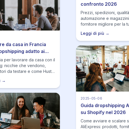
confronto 2026
Prezzi, spedizioni, qualità
automazione e magazzini: 
fornitore migliore per la t
dropshipping.
Leggi di più →
e da casa in Francia
opshipping adatto ai
i francesi
a per lavorare da casa con il
g: nicchie che vendono,
itori da testare e come Hustle
aiuta a pubblicare piu
ù →
, monitorare stock/prezzi e
za caos.
2025-05-06
Guida dropshipping A
su Shopify nel 2026
Come avviare e scalare 
AliExpress: prodotti, fornit