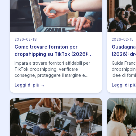
2026-02-18
2026-02-15
Come trovare fornitori per
Guadagnar
dropshipping su TikTok (2026):
(2026): dr
playbook pratico
comprator
Impara a trovare fornitori affidabili per
Guida Franci
TikTok dropshipping, verificare
dropshippin
consegne, proteggere il margine e
idee di forn
scalare con strumenti e automazione.
Got Real ti 
Leggi di più →
Leggi di pi
velocemente
scalare sen