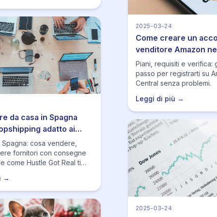
2025-03-24
Come creare un acc
venditore Amazon ne
Piani, requisiti e verifica
passo per registrarti su 
Central senza problemi.
Leggi di più →
e da casa in Spagna
opshipping adatto ai
agnoli
a Spagna: cosa vendere,
ere fornitori con consegne
 e come Hustle Got Real ti
sting, monitoraggio e
ù →
e.
2025-03-24