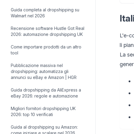
Guida completa al dropshipping su
Ita
Walmart nel 2026
Recensione software Hustle Got Real
2026: automazione dropshipping UK
L'e-co
li pia
Come importare prodotti da un altro
tool
La sec
gener
Pubblicazione massiva nel
dropshipping: automatizza gli
annunci su eBay e Amazon | HGR
Guida dropshipping da AliExpress a
eBay 2026: regole e automazione
Migliori fornitori dropshipping UK
2026: top 10 verificati
Guida al dropshipping su Amazon:
come iniziare e scalare nel 2026