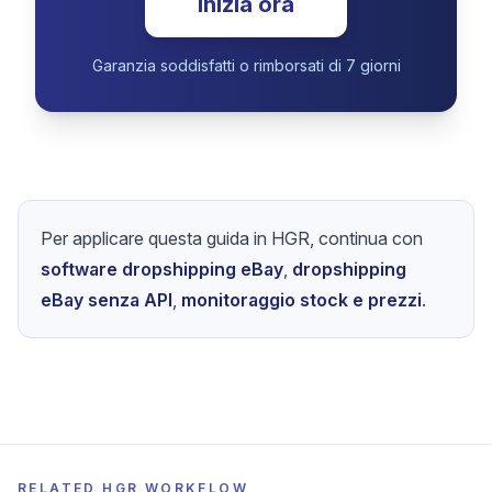
Inizia ora
Garanzia soddisfatti o rimborsati di 7 giorni
Per applicare questa guida in HGR, continua con
software dropshipping eBay
,
dropshipping
eBay senza API
,
monitoraggio stock e prezzi
.
RELATED HGR WORKFLOW