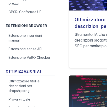
prezzi
GPSR: Conformità UE
Ottimizzatore t
descrizioni pe
ESTENSIONI BROWSER
Strumento IA che ris
Estensione inserzioni
descrizioni prodo
manuali
SEO per marketpl
Estensione senza API
CTR e conversioni d
commerce.
Estensione VeRO Checker
OTTIMIZZAZIONI AI
Ottimizzatore titoli e
descrizioni per
dropshipping
Prova virtuale