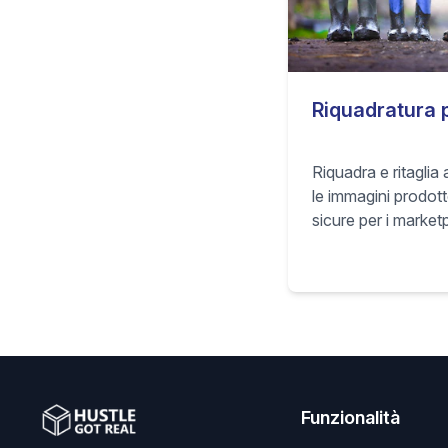
Riquadratura 
Riquadra e ritagli
le immagini prodot
sicure per i market
composizioni ad al
thumbnail e pagine
Funzionalità