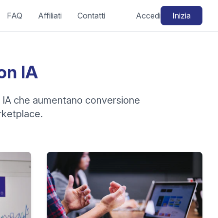
FAQ
Affiliati
Contatti
Accedi
Inizia
on IA
i IA che aumentano conversione
rketplace.