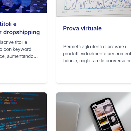
itoli e
Prova virtuale
r dropshipping
crive titoli e
Permetti agli utenti di provare i
tto con keyword
prodotti virtualmente per aument
ace, aumentando
fiducia, migliorare le conversioni
elle inserzioni e-
ridurre i resi nel tuo store e-
commerce.