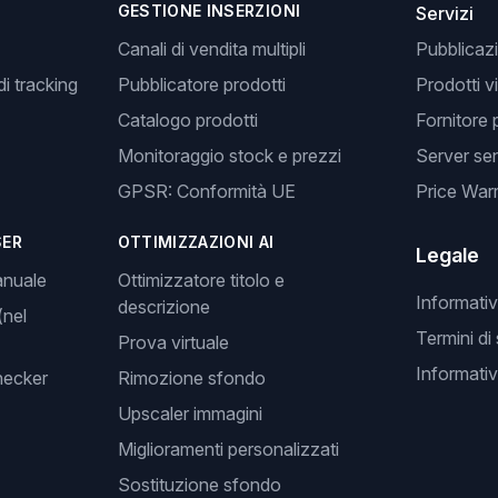
GESTIONE INSERZIONI
Servizi
Canali di vendita multipli
Pubblicazi
i tracking
Pubblicatore prodotti
Prodotti v
Catalogo prodotti
Fornitore 
Monitoraggio stock e prezzi
Server se
GPSR: Conformità UE
Price Warr
SER
OTTIMIZZAZIONI AI
Legale
anuale
Ottimizzatore titolo e
Informativ
descrizione
(nel
Termini di
Prova virtuale
Informativ
hecker
Rimozione sfondo
Upscaler immagini
Miglioramenti personalizzati
Sostituzione sfondo