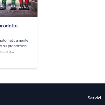
prodotto
a automaticamente
to su proporzioni
place e
ta resa per
 prodotto.
Servizi