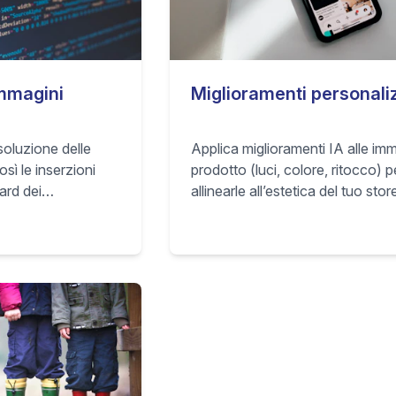
immagini
Miglioramenti personali
isoluzione delle
Applica miglioramenti IA alle imm
sì le inserzioni
prodotto (luci, colore, ritocco) p
ard dei
allinearle all’estetica del tuo stor
tano nitide su
aumentare la fiducia degli acquir