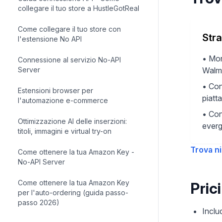
collegare il tuo store a HustleGotReal
Come collegare il tuo store con
Stra
l'estensione No API
•
Mon
Connessione al servizio No-API
Server
Walm
•
Con
Estensioni browser per
piatt
l'automazione e-commerce
•
Con
Ottimizzazione AI delle inserzioni:
ever
titoli, immagini e virtual try-on
Trova n
Come ottenere la tua Amazon Key -
No-API Server
Come ottenere la tua Amazon Key
Pric
per l'auto-ordering (guida passo-
passo 2026)
Includ