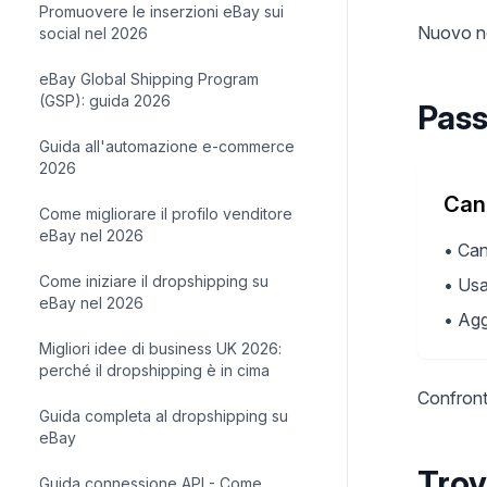
Promuovere le inserzioni eBay sui
Nuovo ne
social nel 2026
eBay Global Shipping Program
(GSP): guida 2026
Pass
Guida all'automazione e-commerce
2026
Can
Come migliorare il profilo venditore
eBay nel 2026
•
Cand
Come iniziare il dropshipping su
•
Usa
eBay nel 2026
•
Agg
Migliori idee di business UK 2026:
perché il dropshipping è in cima
Confront
Guida completa al dropshipping su
eBay
Trov
Guida connessione API - Come