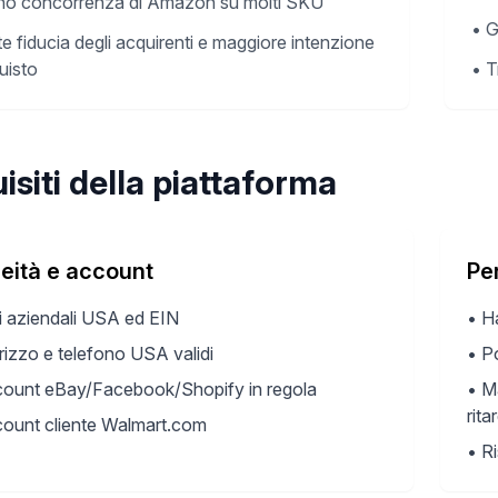
o concorrenza di Amazon su molti SKU
•
G
te fiducia degli acquirenti e maggiore intenzione
uisto
•
T
isiti della piattaforma
eità e account
Pe
i aziendali USA ed EIN
•
H
irizzo e telefono USA validi
•
Po
ount eBay/Facebook/Shopify in regola
•
Ma
rita
ount cliente Walmart.com
•
Ri