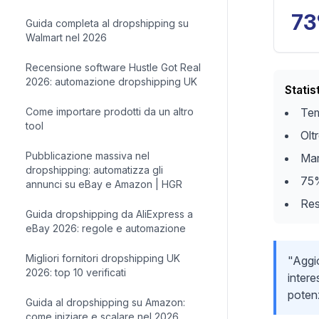
7
Guida completa al dropshipping su
Walmart nel 2026
Recensione software Hustle Got Real
2026: automazione dropshipping UK
Statis
Come importare prodotti da un altro
Tem
tool
Olt
Pubblicazione massiva nel
Mar
dropshipping: automatizza gli
75%
annunci su eBay e Amazon | HGR
Res
Guida dropshipping da AliExpress a
eBay 2026: regole e automazione
Migliori fornitori dropshipping UK
"Aggio
2026: top 10 verificati
intere
potenz
Guida al dropshipping su Amazon:
come iniziare e scalare nel 2026