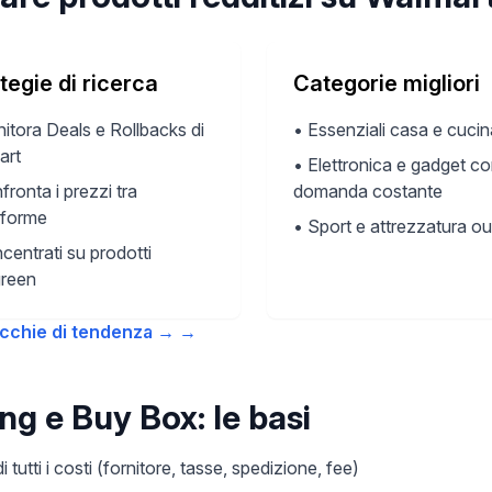
tegie di ricerca
Categorie migliori
itora Deals e Rollbacks di
•
Essenziali casa e cucin
art
•
Elettronica e gadget c
fronta i prezzi tra
domanda costante
aforme
•
Sport e attrezzatura o
centrati su prodotti
green
icchie di tendenza →
→
ing e Buy Box: le basi
i tutti i costi (fornitore, tasse, spedizione, fee)