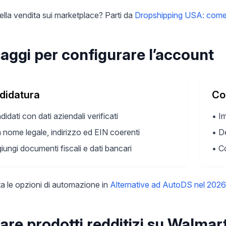
lla vendita sui marketplace? Parti da
Dropshipping USA: come 
aggi per configurare l’account
didatura
Co
idati con dati aziendali verificati
•
Im
 nome legale, indirizzo ed EIN coerenti
•
De
iungi documenti fiscali e dati bancari
•
Co
a le opzioni di automazione in
Alternative ad AutoDS nel 2026: l
are prodotti redditizi su Walmar