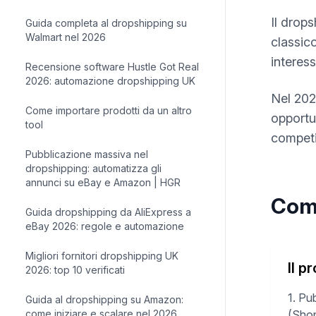
Il drop
Guida completa al dropshipping su
Walmart nel 2026
classic
interes
Recensione software Hustle Got Real
2026: automazione dropshipping UK
Nel 202
Come importare prodotti da un altro
opportu
tool
competit
Pubblicazione massiva nel
dropshipping: automatizza gli
annunci su eBay e Amazon | HGR
Come
Guida dropshipping da AliExpress a
eBay 2026: regole e automazione
Migliori fornitori dropshipping UK
Il p
2026: top 10 verificati
1. Pub
Guida al dropshipping su Amazon:
come iniziare e scalare nel 2026
(Shop