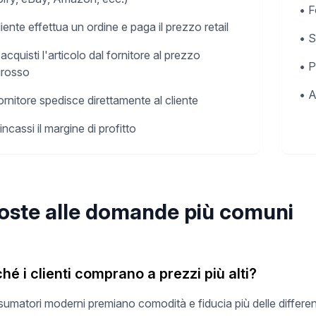
•
F
cliente effettua un ordine e paga il prezzo retail
•
S
acquisti l'articolo dal fornitore al prezzo
•
P
ngrosso
•
A
 fornitore spedisce direttamente al cliente
incassi il margine di profitto
oste alle domande più comuni
hé i clienti comprano a prezzi più alti?
sumatori moderni premiano comodità e fiducia più delle differe