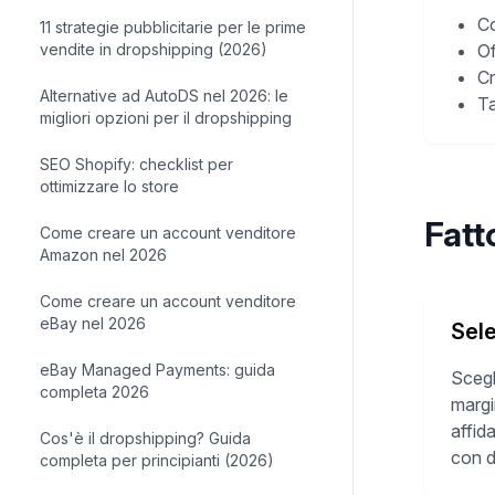
Co
11 strategie pubblicitarie per le prime
vendite in dropshipping (2026)
Of
Cr
Alternative ad AutoDS nel 2026: le
Ta
migliori opzioni per il dropshipping
SEO Shopify: checklist per
ottimizzare lo store
Fatt
Come creare un account venditore
Amazon nel 2026
Come creare un account venditore
eBay nel 2026
Sele
eBay Managed Payments: guida
Scegl
completa 2026
margin
affid
Cos'è il dropshipping? Guida
con d
completa per principianti (2026)