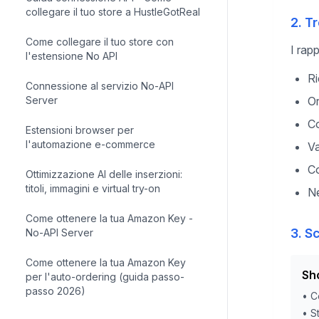
collegare il tuo store a HustleGotReal
2. Tr
Come collegare il tuo store con
I rap
l'estensione No API
Ri
Connessione al servizio No-API
Server
Or
Co
Estensioni browser per
l'automazione e-commerce
Va
Co
Ottimizzazione AI delle inserzioni:
titoli, immagini e virtual try-on
Ne
Come ottenere la tua Amazon Key -
3. Sc
No-API Server
Come ottenere la tua Amazon Key
Sh
per l'auto-ordering (guida passo-
passo 2026)
•
C
•
S