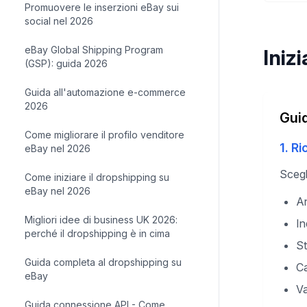
Promuovere le inserzioni eBay sui
social nel 2026
eBay Global Shipping Program
Iniz
(GSP): guida 2026
Guida all'automazione e-commerce
2026
Gui
Come migliorare il profilo venditore
1. R
eBay nel 2026
Scegl
Come iniziare il dropshipping su
eBay nel 2026
An
Migliori idee di business UK 2026:
In
perché il dropshipping è in cima
St
Guida completa al dropshipping su
Ca
eBay
Va
Guida connessione API - Come