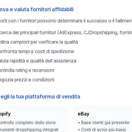
ova e valuta fornitori affidabili
porti con i fornitori possono determinare il successo o il fallime
cerca dei principali fornitori (AliExpress, CJDropshipping, forn
dina campioni per verificare la qualità
nfronta tempi e costi di spedizione
luta rapidità e qualità dell'assistenza
ntrolla rating e recensioni
gozia prezzi e condizioni
egli la tua piattaforma di vendita
opify
eBay
ontrollo completo dello store
•
Base clienti già presente
trumenti dropshipping integrati
•
Costi di avvio più bassi