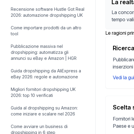
La realt
Recensione software Hustle Got Real
La concorre
2026: automazione dropshipping UK
tempo valid
Come importare prodotti da un altro
Le ragioni pri
tool
Pubblicazione massiva nel
Ricerca
dropshipping: automatizza gli
annunci su eBay e Amazon | HGR
Pubblicare
inserzion
Guida dropshipping da AliExpress a
eBay 2026: regole e automazione
Vedi la gu
Migliori fornitori dropshipping UK
2026: top 10 verificati
Scelta 
Guida al dropshipping su Amazon:
come iniziare e scalare nel 2026
Fornitori 
Paese e un
Come avviare un business di
dropshipping in 6 step