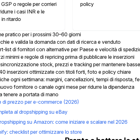
 GSP o regole per corrieri
policy
ridurre i casi INR e le
in ritardo
e pratico per i prossimi 30–60 giorni
cchie e valida la domanda con dati di ricerca e venduto
-list di fornitori con alternative per Paese e velocità di spediz
zi minimi e regole di repricing prima di pubblicare le inserzioni
incronizzazione stock, prezzi e tracking per mantenere basse 
 inserzioni ottimizzate con titoli forti, foto e policy chiare
riche ogni settimana: margini, cancellazioni, tempi di risposta, 
uovo fornitore o canale ogni mese per ridurre la dipendenza
 da tenere a portata di mano
ie di prezzo per e-commerce (2026)
pleta al dropshipping su eBay
dropshipping su Amazon: come iniziare e scalare nel 2026
y: checklist per ottimizzare lo store