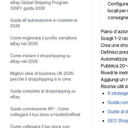
eBay Global Shipping Program
Configura
(GSP): guida 2026
locali per 
consegne 
Guida all'automazione e-commerce
2026
Piano d'azion
Come migliorare il profilo venditore
Scegli 1–2 ni
eBay nel 2026
Crea una short
Definisci prez
Come iniziare il dropshipping su
Automatizza s
eBay nel 2026
Pubblica 20–40
Rivedi le met
Migliori idee di business UK 2026:
perché il dropshipping è in cima
Aggiungi un n
Risorse utili
Guida completa al dropshipping su
9 strateg
eBay
Guida com
Guida connessione API - Come
Guida al 
collegare il tuo store a HustleGotReal
SEO Shopif
Come collegare il tuo store con