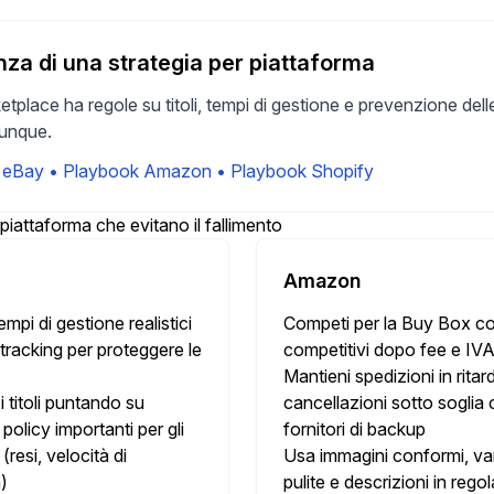
a di una strategia per piattaforma
etplace ha regole su titoli, tempi di gestione e prevenzione de
vunque.
 eBay
•
Playbook Amazon
•
Playbook Shopify
 piattaforma che evitano il fallimento
Amazon
mpi di gestione realistici
Competi per la Buy Box co
l tracking per proteggere le
competitivi dopo fee e IV
Mantieni spedizioni in ritar
i titoli puntando su
cancellazioni sotto soglia
 policy importanti per gli
fornitori di backup
(resi, velocità di
Usa immagini conformi, var
)
pulite e descrizioni in rego