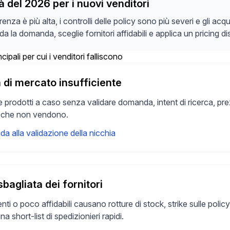
à del 2026 per i nuovi venditori
nza è più alta, i controlli delle policy sono più severi e gli ac
a la domanda, sceglie fornitori affidabili e applica un pricing dis
ncipali per cui i venditori falliscono
 di mercato insufficiente
 prodotti a caso senza validare domanda, intent di ricerca, prez
i che non vendono.
ida alla validazione della nicchia
sbagliata dei fornitori
lenti o poco affidabili causano rotture di stock, strike sulle poli
a short-list di spedizionieri rapidi.